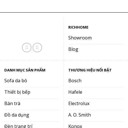
17.050.000₫.
là:
là:
tại
11.080.000₫.
94.700.000₫.
là:
61.000.
RICHHOME
Showroom
Blog
DANH MỤC SẢN PHẨM
THƯƠNG HIỆU NỔI BẬT
Sofa da bò
Bosch
Thiết bị bếp
Hafele
Bàn trà
Electrolux
Đồ da dụng
A. O. Smith
Đèn trang trí
Konox