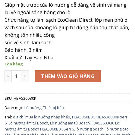
Giúp mặt trước của lò nướng dễ dàng vệ sinh và mang
lại vẻ ngoài sáng bóng cho lò.
Chức năng tự làm sạch EcoClean Direct:
lớp men phủ ở
vách sau của khoang lò giúp tự động hấp thụ chất bẩn,
không tốn nhiều công
sức vệ sinh, làm sạch.
Bảo hành: 3 năm
Xuất xứ: Tây Ban Nha
Còn hàng
Lò nướng âm tủ Bosch HBA5360B0K Seri 6 số lượng
THÊM VÀO GIỎ HÀNG
SKU:
HBA5360B0K
Danh mục:
Lò nướng
,
Thiết bị bếp
Thẻ:
địa chỉ mua lò nướng nhập khẩu
,
HBA5360B0K
,
HBA5360B0K seri
6
,
Lò nướng âm tủ Bosch
,
Lò nướng âm tủ Bosch HBA5360B0K
,
Lò
nướng âm tủ Bosch HBA5360B0K Seri 6
,
lò nướng bosch
,
lò nướng cao
cấp
,
lò nướng nhập khẩu
,
lò nướng nhập khẩu bosch
,
thiết bị bếp
,
thiết