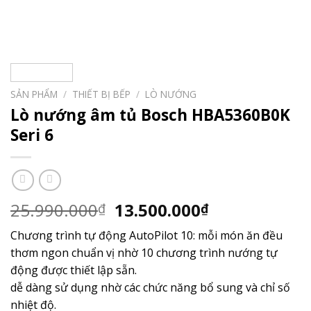
SẢN PHẨM
/
THIẾT BỊ BẾP
/
LÒ NƯỚNG
Lò nướng âm tủ Bosch HBA5360B0K
Seri 6
Giá
Giá
25.990.000
13.500.000
₫
₫
gốc
hiện
Chương trình tự động AutoPilot 10:
mỗi món ăn đều
là:
tại
thơm ngon chuẩn vị nhờ 10 chương trình nướng tự
25.990.000₫.
là:
động được thiết lập sẵn.
13.500.000₫.
dễ dàng sử dụng nhờ các chức năng bổ sung và chỉ số
nhiệt độ.