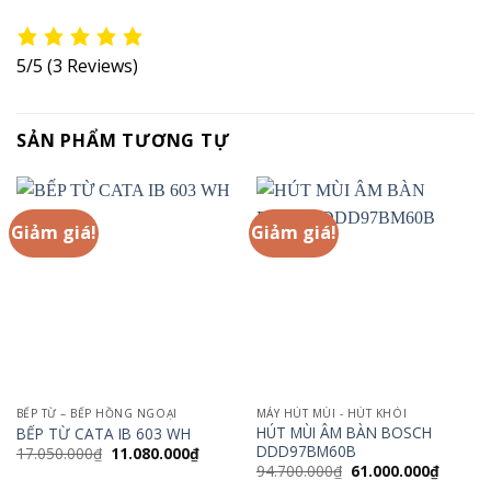
5/5
(3 Reviews)
SẢN PHẨM TƯƠNG TỰ
Giảm giá!
Giảm giá!
BẾP TỪ – BẾP HỒNG NGOẠI
MÁY HÚT MÙI - HÚT KHÓI
HÚT MÙI ÂM BÀN BOSCH
BẾP TỪ CATA IB 603 WH
DDD97BM60B
Giá
Giá
17.050.000
₫
11.080.000
₫
gốc
hiện
Giá
Giá
94.700.000
₫
61.000.000
₫
là:
tại
gốc
hiện