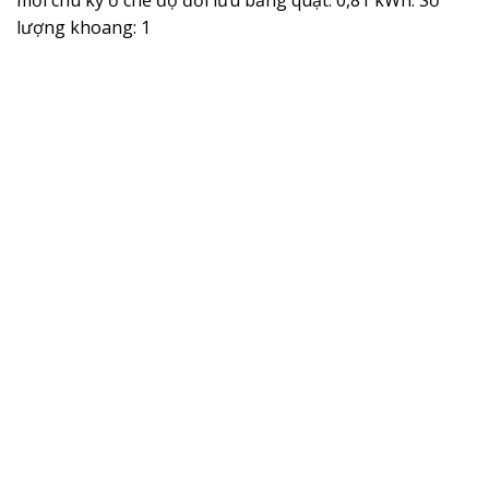
mỗi chu kỳ ở chế độ đối lưu bằng quạt: 0,81 kWh. Số
lượng khoang: 1