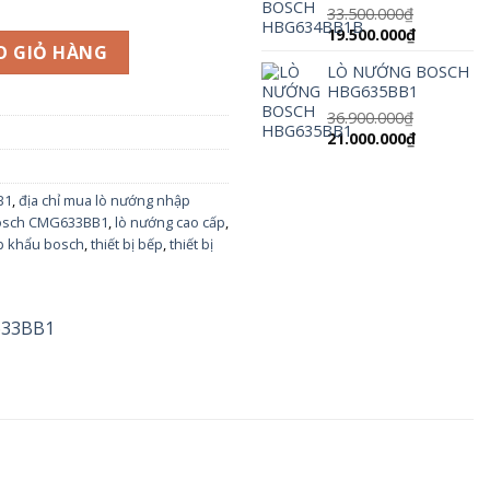
12.500.000
33.500.000
₫
Giá
Giá
19.500.000
₫
1 số lượng
O GIỎ HÀNG
gốc
hiện
LÒ NƯỚNG BOSCH
là:
tại
HBG635BB1
33.500.000₫.
là:
19.500.000
36.900.000
₫
Giá
Giá
21.000.000
₫
gốc
hiện
là:
tại
36.900.000₫.
là:
B1
,
địa chỉ mua lò nướng nhập
21.000.000
osch CMG633BB1
,
lò nướng cao cấp
,
p khẩu bosch
,
thiết bị bếp
,
thiết bị