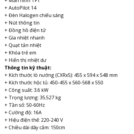
+ Màn hình TFT
+ AutoPilot 14
+ Đèn Halogen chiếu sáng
+ Nút thông tin
+ Đồng hồ điện tử
+ Gia nhiệt nhanh
+ Quạt tản nhiệt
+ Khóa trẻ em
+ Hiển thị nhiệt dư
Thông tin kỹ thuật:
+ Kích thước lò nướng (CXRxS): 455 x 594 x 548 mm
+ Kích thước hộc tủ: 450-455 x 560-568 x 550
+ Công suất: 3.6 kW
+ Trọng lượng: 35.527 kg
+ Tần số: 50-60Hz
+ Cường độ: 16A
+ Hiệu điện thế: 220-240 V
+ Chiều dài dây cắm: 150cm