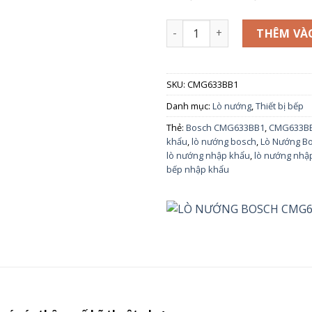
LÒ NƯỚNG BOSCH CMG633BB
THÊM VÀ
SKU:
CMG633BB1
Danh mục:
Lò nướng
,
Thiết bị bếp
Thẻ:
Bosch CMG633BB1
,
CMG633B
khẩu
,
lò nướng bosch
,
Lò Nướng B
lò nướng nhập khẩu
,
lò nướng nhậ
bếp nhập khẩu