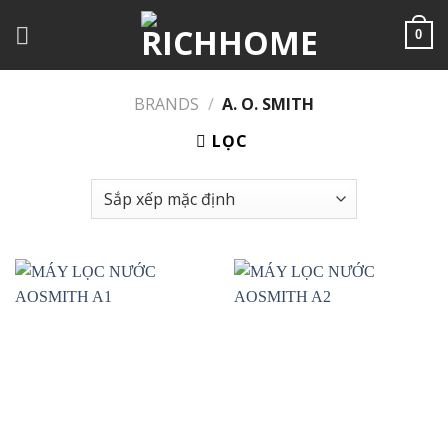
Chuyển
đến
0
nội
dung
BRANDS
/
A. O. SMITH
LỌC