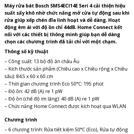
Máy rửa bát Bosch SMS4ECI14E Seri 4 cải thiện hiệu
suất sấy khô nhờ chức năng mở cửa tự động sau khi
rửa
giúp xếp chén đĩa linh hoạt và dễ dàng. H
oạt
động êm ái với độ ồn chỉ 44dB. Home Connect
kết
nối với các thiết bị thông minh giúp bạn d
ễ dàng
chọn các chương trình đã tải chỉ với một chạm.
Thông số kỹ thuật
– Công suất: 13 bộ đồ ăn châu Âu
– Kích thước sản phẩm (Chiều cao x Chiều rộng x Chiều
sâu): 84.5 x 60 x 60 cm
– Thời gian chương trình Eco 50°C: 195 phút
– Độ ồn: 42 dB (A) re 1 pW
– Độ ồn (chế độ im lặng): 40 dB (A) re 1 pW
– Chức năng Home Connect được kích hoạt qua WLAN
Chương trình
– 6 chương trình: Rửa tiết kiệm 50°C (Eco), Rửa tự động