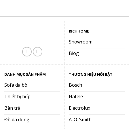
là:
tại
là:
tại
19.700.000₫.
là:
9.300.000₫.
là:
11.800.000₫.
7.600.000
RICHHOME
Showroom
Blog
DANH MỤC SẢN PHẨM
THƯƠNG HIỆU NỔI BẬT
Sofa da bò
Bosch
Thiết bị bếp
Hafele
Bàn trà
Electrolux
Đồ da dụng
A. O. Smith