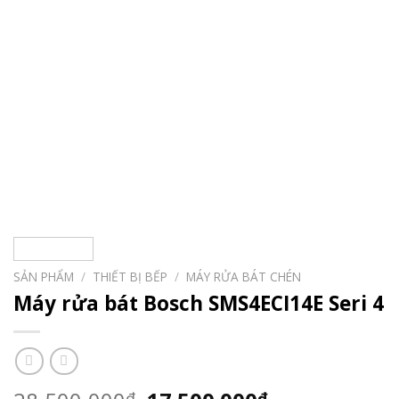
SẢN PHẨM
/
THIẾT BỊ BẾP
/
MÁY RỬA BÁT CHÉN
Máy rửa bát Bosch SMS4ECI14E Seri 4
₫
₫