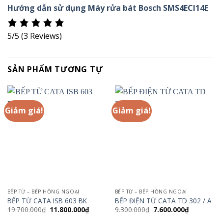
Hướng dẫn sử dụng Máy rửa bát Bosch SMS4ECI14E
5/5
(3 Reviews)
SẢN PHẨM TƯƠNG TỰ
Giảm giá!
Giảm giá!
BẾP TỪ – BẾP HỒNG NGOẠI
BẾP TỪ – BẾP HỒNG NGOẠI
BẾP TỪ CATA ISB 603 BK
BẾP ĐIỆN TỪ CATA TD 302 / A
Giá
Giá
Giá
Giá
19.700.000
₫
11.800.000
₫
9.300.000
₫
7.600.000
₫
gốc
hiện
gốc
hiện