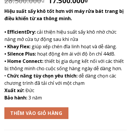
Giá
Giá
28.500.000
17.500.000
gốc
hiện
Hiệu suất sấy khô tốt hơn với máy rửa bát trang bị
là:
tại
điều khiển từ xa thông minh.
28.500.000₫.
là:
17.500.000₫.
•
EfficientDry
:
cải thiện hiệu suất sấy khô nhờ chức
năng mở cửa tự động sau khi rửa
•
Khay Flex
:
giúp xếp chén đĩa linh hoạt và dễ dàng.
•
Silence Plus
:
hoạt động êm ái với độ ồn chỉ 44dB.
•
Home Connect
:
thiết bị gia dụng kết nối với các thiết
bị thông minh cho cuộc sống hàng ngày dễ dàng hơn.
•
Chức năng tùy chọn yêu thích
:
dễ dàng chọn các
chương trình đã tải chỉ với một chạm
Xuất xứ:
Đức
Bảo hành:
3 năm
THÊM VÀO GIỎ HÀNG