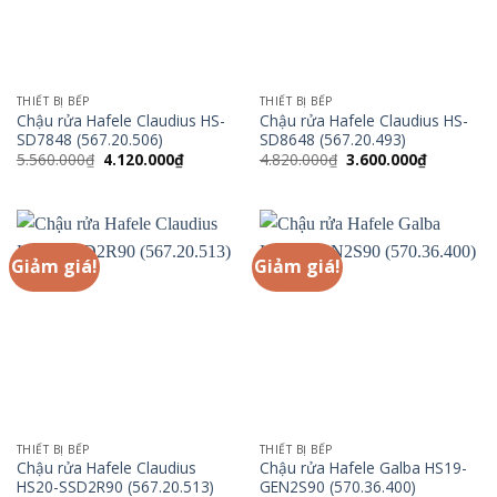
THIẾT BỊ BẾP
THIẾT BỊ BẾP
Chậu rửa Hafele Claudius HS-
Chậu rửa Hafele Claudius HS-
SD7848 (567.20.506)
SD8648 (567.20.493)
Giá
Giá
Giá
Giá
5.560.000
₫
4.120.000
₫
4.820.000
₫
3.600.000
₫
gốc
hiện
gốc
hiện
là:
tại
là:
tại
5.560.000₫.
là:
4.820.000₫.
là:
4.120.000₫.
3.600.000
Giảm giá!
Giảm giá!
THIẾT BỊ BẾP
THIẾT BỊ BẾP
Chậu rửa Hafele Claudius
Chậu rửa Hafele Galba HS19-
HS20-SSD2R90 (567.20.513)
GEN2S90 (570.36.400)