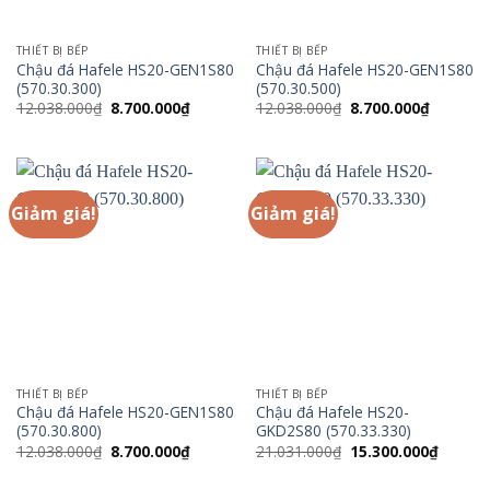
THIẾT BỊ BẾP
THIẾT BỊ BẾP
Chậu đá Hafele HS20-GEN1S80
Chậu đá Hafele HS20-GEN1S80
(570.30.300)
(570.30.500)
Giá
Giá
Giá
Giá
12.038.000
₫
8.700.000
₫
12.038.000
₫
8.700.000
₫
gốc
hiện
gốc
hiện
là:
tại
là:
tại
12.038.000₫.
là:
12.038.000₫.
là:
8.700.000₫.
8.700.00
Giảm giá!
Giảm giá!
THIẾT BỊ BẾP
THIẾT BỊ BẾP
Chậu đá Hafele HS20-GEN1S80
Chậu đá Hafele HS20-
(570.30.800)
GKD2S80 (570.33.330)
Giá
Giá
Giá
Giá
12.038.000
₫
8.700.000
₫
21.031.000
₫
15.300.000
₫
gốc
hiện
gốc
hiện
là:
tại
là:
tại