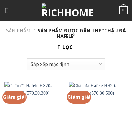
Chuyển
đến
0
nội
dung
SẢN PHẨM
/
SẢN PHẨM ĐƯỢC GẮN THẺ “CHẬU ĐÁ
HAFELE”
LỌC
Giảm giá!
Giảm giá!