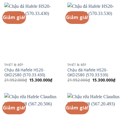
12.038.000₫.
là:
21.031.000₫.
là:
8.700.000₫.
15.300.
Giảm giá!
Giảm giá!
THIẾT BỊ BẾP
THIẾT BỊ BẾP
Chậu đá Hafele HS20-
Chậu đá Hafele HS20-
GKD2S80 (570.33.430)
GKD2S80 (570.33.530)
Giá
Giá
Giá
Giá
21.952.000
₫
15.300.000
₫
21.952.000
₫
15.300.000
₫
gốc
hiện
gốc
hiện
là:
tại
là:
tại
21.952.000₫.
là:
21.952.000₫.
là:
15.300.000₫.
15.300.
Giảm giá!
Giảm giá!