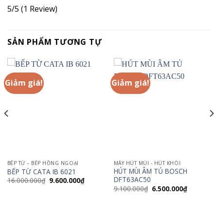
5/5
(1 Review)
SẢN PHẨM TƯƠNG TỰ
Giảm giá!
Giảm giá!
BẾP TỪ – BẾP HỒNG NGOẠI
MÁY HÚT MÙI - HÚT KHÓI
HÚT MÙI ÂM TỦ BOSCH
BẾP TỪ CATA IB 6021
DFT63AC50
Giá
Giá
16.000.000
₫
9.600.000
₫
gốc
hiện
Giá
Giá
9.100.000
₫
6.500.000
₫
là:
tại
gốc
hiện
16.000.000₫.
là:
là:
tại
9.600.000₫.
9.100.000₫.
là:
0.000₫.
6.500.000