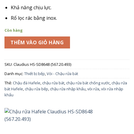
là:
tại
4.820.000₫.
là:
Khả năng chịu lực.
3.600.000₫.
Rổ lọc rác bằng inox.
Còn hàng
THÊM VÀO GIỎ HÀNG
SKU:
Claudius HS-SD8648 (567.20.493)
Danh mục:
Thiết bị bếp
,
Vòi - Chậu rửa bát
Thẻ:
Chậu đá Hafele
,
chậu rửa bát
,
chậu rửa bát chống xước
,
chậu rửa
bát Hafele
,
chậu rửa bếp
,
chậu rửa nhập khẩu
,
vòi rửa
,
vòi rửa nhập
khẩu