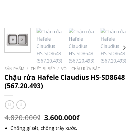
SẢN PHẨM
/
THIẾT BỊ BẾP
/
VÒI - CHẬU RỬA BÁT
Chậu rửa Hafele Claudius HS-SD8648
(567.20.493)
Giá
Giá
4.820.000
3.600.000
₫
₫
gốc
hiện
Chống gỉ sét, chống trầy xước.