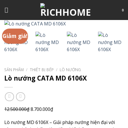
Chuyển
đến
0
nội
dung
Giảm giá!
SẢN PHẨM
/
THIẾT BỊ BẾP
/
LÒ NƯỚNG
Lò nướng CATA MD 6106X
Giá
Giá
12.500.000
₫
8.700.000
₫
gốc
hiện
Lò nướng MD 6106X – Giải pháp nướng hiện đại với
là:
tại