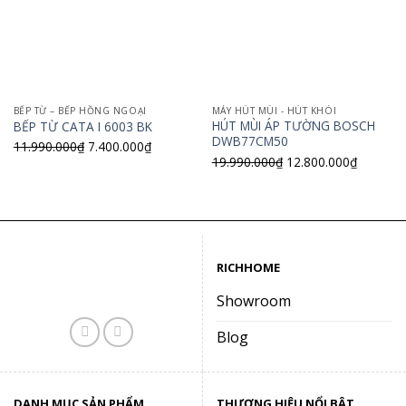
BẾP TỪ – BẾP HỒNG NGOẠI
MÁY HÚT MÙI - HÚT KHÓI
HÚT MÙI ÁP TƯỜNG BOSCH
BẾP TỪ CATA I 6003 BK
DWB77CM50
Giá
Giá
11.990.000
₫
7.400.000
₫
Giá
Giá
19.990.000
₫
12.800.000
₫
gốc
hiện
gốc
hiện
là:
tại
là:
tại
11.990.000₫.
là:
19.990.000₫.
là:
7.400.000₫.
12.800.0
RICHHOME
Showroom
Blog
DANH MỤC SẢN PHẨM
THƯƠNG HIỆU NỔI BẬT