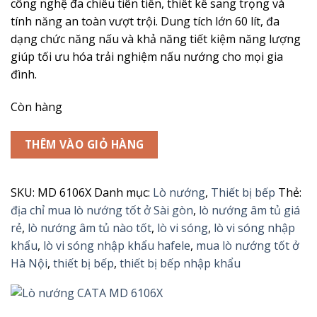
công nghệ đa chiều tiên tiến, thiết kế sang trọng và
12.500.000₫.
là:
tính năng an toàn vượt trội. Dung tích lớn 60 lít, đa
8.700.000₫.
dạng chức năng nấu và khả năng tiết kiệm năng lượng
giúp tối ưu hóa trải nghiệm nấu nướng cho mọi gia
đình.
Còn hàng
THÊM VÀO GIỎ HÀNG
SKU:
MD 6106X
Danh mục:
Lò nướng
,
Thiết bị bếp
Thẻ:
địa chỉ mua lò nướng tốt ở Sài gòn
,
lò nướng âm tủ giá
rẻ
,
lò nướng âm tủ nào tốt
,
lò vi sóng
,
lò vi sóng nhập
khẩu
,
lò vi sóng nhập khẩu hafele
,
mua lò nướng tốt ở
Hà Nội
,
thiết bị bếp
,
thiết bị bếp nhập khẩu