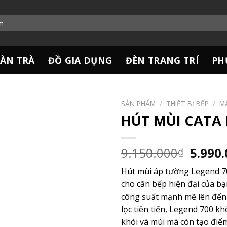
ÀN TRÀ
ĐỒ GIA DỤNG
ĐÈN TRANG TRÍ
PH
SẢN PHẨM
/
THIẾT BỊ BẾP
/
MÁ
HÚT MÙI CATA 
Giá
9.150.000
5.990
₫
gốc
Hút mùi áp tường Legend 7
là:
cho căn bếp hiện đại của bạn
9.150.
công suất mạnh mẽ lên đến
lọc tiên tiến, Legend 700 kh
khói và mùi mà còn tạo đi