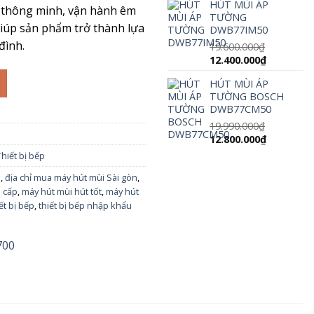
HÚT MÙI ÁP
là:
tại
 thông minh, vận hành êm
TƯỜNG
12.590.000₫.
là:
giúp sản phẩm trở thành lựa
DWB77IM50
9.443.000₫.
đình.
19.600.000
₫
Giá
Giá
12.400.000
₫
gốc
hiện
HÚT MÙI ÁP
là:
tại
TƯỜNG BOSCH
19.600.000₫.
là:
DWB77CM50
12.400.000
19.990.000
₫
Giá
Giá
12.800.000
₫
gốc
hiện
Thiết bị bếp
là:
tại
i
,
địa chỉ mua máy hút mùi Sài gòn
,
19.990.000₫.
là:
12.800.000
o cấp
,
máy hút mùi hút tốt
,
máy hút
ết bị bếp
,
thiết bị bếp nhập khẩu