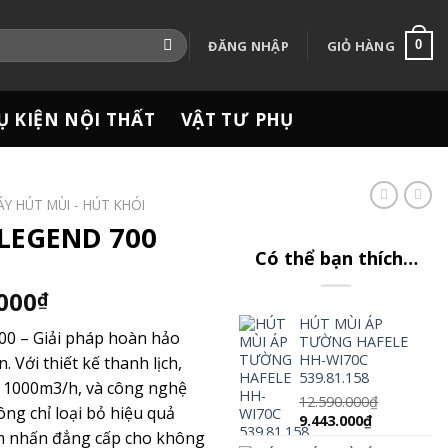
ĐĂNG NHẬP
GIỎ HÀNG
0
Ụ KIỆN NỘI THẤT
VẬT TƯ PHỤ
Y HÚT MÙI - HÚT KHÓI
LEGEND 700
Có thể bạn thích…
Giá
.000
₫
hiện
HÚT MÙI ÁP
00 – Giải pháp hoàn hảo
TƯỜNG HAFELE
tại
HH-WI70C
. Với thiết kế thanh lịch,
000₫.
là:
539.81.158
 1000m3/h, và công nghệ
5.990.000₫.
12.590.000
₫
ông chỉ loại bỏ hiệu quả
Giá
Giá
9.443.000
₫
ểm nhấn đẳng cấp cho không
gốc
hiện