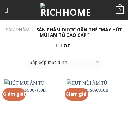
Chuyển
đến
0
nội
dung
SẢN PHẨM
/
SẢN PHẨM ĐƯỢC GẮN THẺ “MÁY HÚT
MÙI ÂM TỦ CAO CẤP”
LỌC
Giảm giá!
Giảm giá!