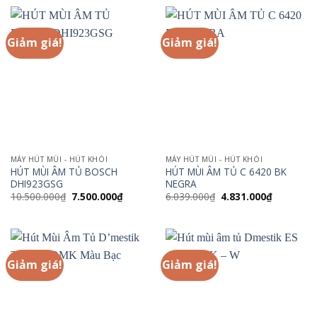
9.100.000₫.
là:
9.500.000₫.
là:
6.500.000₫.
6.000.000
Giảm giá!
Giảm giá!
MÁY HÚT MÙI - HÚT KHÓI
MÁY HÚT MÙI - HÚT KHÓI
HÚT MÙI ÂM TỦ BOSCH
HÚT MÙI ÂM TỦ C 6420 BK
DHI923GSG
NEGRA
Giá
Giá
Giá
Giá
10.500.000
₫
7.500.000
₫
6.039.000
₫
4.831.000
₫
gốc
hiện
gốc
hiện
là:
tại
là:
tại
10.500.000₫.
là:
6.039.000₫.
là:
7.500.000₫.
4.831.000
Giảm giá!
Giảm giá!