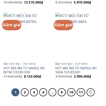
Giá
Giá
Giá
Giá
19.390.000
₫
13.570.000
₫
8.392.000
₫
5.870.000
₫
gốc
hiện
gốc
hiện
là:
tại
là:
tại
19.390.000₫.
là:
8.392.000₫.
là:
13.570.000₫.
5.870.000
Giảm giá!
Giảm giá!
MÁY HÚT MÙI - HÚT KHÓI
MÁY HÚT MÙI - HÚT KHÓI
HÚT MÙI ÂM TỦ HAFELE HH-
HÚT MÙI ÂM TỦ HAFELE HH-
BI79A 533.80.038
S60A 533.89.001
Giá
Giá
Giá
Giá
11.600.000
₫
8.120.000
₫
4.990.000
₫
3.990.000
₫
gốc
hiện
gốc
hiện
là:
tại
là:
tại
11.600.000₫.
là:
4.990.000₫.
là:
8.120.000₫.
3.990.000
1
2
3
4
…
9
10
11