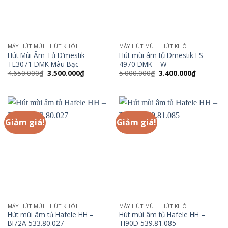
MÁY HÚT MÙI - HÚT KHÓI
MÁY HÚT MÙI - HÚT KHÓI
Hút Mùi Âm Tủ D’mestik
Hút mùi âm tủ Dmestik ES
TL3071 DMK Màu Bạc
4970 DMK – W
Giá
Giá
Giá
Giá
4.650.000
₫
3.500.000
₫
5.000.000
₫
3.400.000
₫
gốc
hiện
gốc
hiện
là:
tại
là:
tại
4.650.000₫.
là:
5.000.000₫.
là:
3.500.000₫.
3.400.000
Giảm giá!
Giảm giá!
MÁY HÚT MÙI - HÚT KHÓI
MÁY HÚT MÙI - HÚT KHÓI
Hút mùi âm tủ Hafele HH –
Hút mùi âm tủ Hafele HH –
BI72A 533.80.027
TI90D 539.81.085