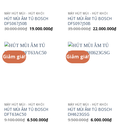
MÁY HÚT MÙI - HÚT KHÓI
MÁY HÚT MÙI - HÚT KHÓI
HÚT MÙI ÂM TỦ BOSCH
HÚT MÙI ÂM TỦ BOSCH
DFS067J50B
DFS097J50B
Giá
Giá
Giá
Giá
30.000.000
₫
19.000.000
₫
35.000.000
₫
22.000.000
₫
gốc
hiện
gốc
hiện
là:
tại
là:
tại
30.000.000₫.
là:
35.000.000₫.
là:
19.000.000₫.
22.000.
Giảm giá!
Giảm giá!
MÁY HÚT MÙI - HÚT KHÓI
MÁY HÚT MÙI - HÚT KHÓI
HÚT MÙI ÂM TỦ BOSCH
HÚT MÙI ÂM TỦ BOSCH
DFT63AC50
DHI623GSG
Giá
Giá
Giá
Giá
9.100.000
₫
6.500.000
₫
9.500.000
₫
6.000.000
₫
gốc
hiện
gốc
hiện
là:
tại
là:
tại