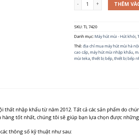
HÚT MÙI ÂM TỦ TEKA TL 7420
THÊM VÀ
SKU:
TL 7420
Danh mục:
Máy hút mùi - Hút khói
,
Thẻ:
địa chỉ mua máy hút mùi hà nộ
cao cấp
,
máy hút mùi nhập khẩu
,
má
mùi teka
,
thiết bị bếp
,
thiết bị bếp 
nội thất nhập khẩu từ năm 2012. Tất cả các sản phẩm do ch
n hàng tốt nhất, chúng tôi sẽ giúp bạn lựa chọn được nhữ
ác thông số kỹ thuật như sau: