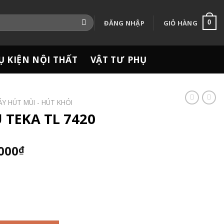
ĐĂNG NHẬP
GIỎ HÀNG
0
Ụ KIỆN NỘI THẤT
VẬT TƯ PHỤ
Y HÚT MÙI - HÚT KHÓI
 TEKA TL 7420
Giá
.000
₫
hiện
tại
000₫.
là:
4.919.000₫.