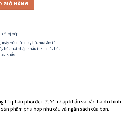
 số lượng
O GIỎ HÀNG
Thiết bị bếp
i
,
máy hút mùi
,
máy hút mùi âm tủ
y hút mùi nhập khẩu teka
,
máy hút
nhập khẩu
úng tôi phân phối đều được nhập khẩu và bảo hành chính
ng sản phẩm phù hơp nhu cầu và ngân sách của bạn.