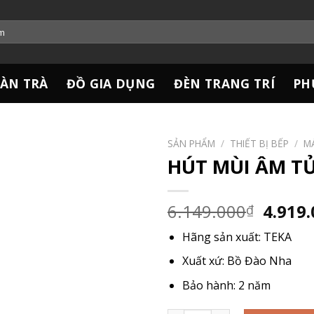
ÀN TRÀ
ĐỒ GIA DỤNG
ĐÈN TRANG TRÍ
PH
SẢN PHẨM
/
THIẾT BỊ BẾP
/
MÁ
HÚT MÙI ÂM TỦ
Giá
6.149.000
4.919
₫
gốc
Hãng sản xuất
: TEKA
là:
6.149.
Xuất xứ
: Bồ Đào Nha
Bảo hành
: 2 năm