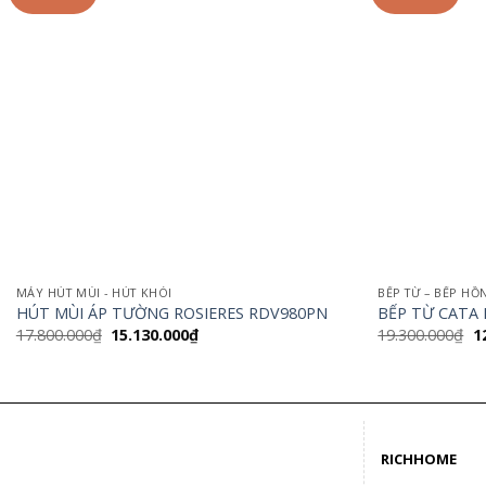
MÁY HÚT MÙI - HÚT KHÓI
BẾP TỪ – BẾP HỒ
HÚT MÙI ÁP TƯỜNG ROSIERES RDV980PN
BẾP TỪ CATA 
Giá
Giá
G
17.800.000
₫
15.130.000
₫
19.300.000
₫
1
gốc
hiện
g
là:
tại
là
17.800.000₫.
là:
1
15.130.000₫.
RICHHOME