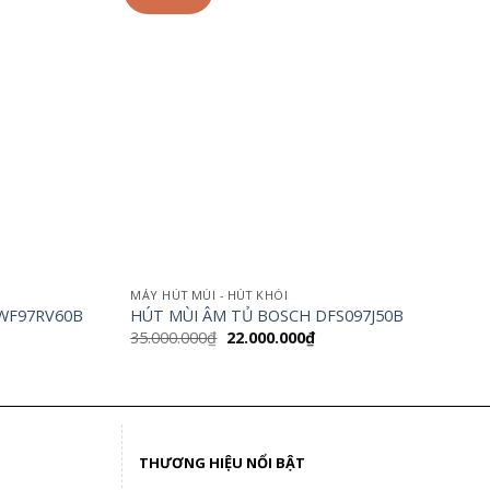
MÁY HÚT MÙI - HÚT KHÓI
WF97RV60B
HÚT MÙI ÂM TỦ BOSCH DFS097J50B
Giá
Giá
35.000.000
₫
22.000.000
₫
gốc
hiện
là:
tại
35.000.000₫.
là:
.000₫.
22.000.000₫.
THƯƠNG HIỆU NỔI BẬT