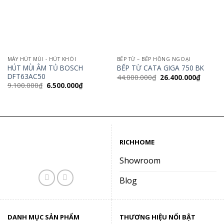
MÁY HÚT MÙI - HÚT KHÓI
BẾP TỪ – BẾP HỒNG NGOẠI
HÚT MÙI ÂM TỦ BOSCH
BẾP TỪ CATA GIGA 750 BK
DFT63AC50
Giá
Giá
44.000.000
₫
26.400.000
₫
gốc
hiện
Giá
Giá
9.100.000
₫
6.500.000
₫
là:
tại
gốc
hiện
44.000.000₫.
là:
là:
tại
26.400.
9.100.000₫.
là:
6.500.000₫.
RICHHOME
Showroom
Blog
DANH MỤC SẢN PHẨM
THƯƠNG HIỆU NỔI BẬT