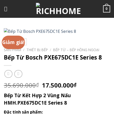
Chuyển
đến
0
nội
dung
Giảm giá!
SẢN PHẨM
/
THIẾT BỊ BẾP
/
BẾP TỪ – BẾP HỒNG NGOẠI
Bếp Từ Bosch PXE675DC1E Series 8
Giá
Giá
35.690.000
17.500.000
₫
₫
gốc
hiện
Bếp Từ Kết Hợp 2 Vùng Nấu
là:
tại
35.690.000₫.
là:
HMH.PXE675DC1E Series 8
17.500.000₫.
Đặc tính sản phẩm: