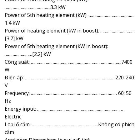
………………………………….3.3 kW
Power of 5th heating element (kW): ………………………………….
1.4 kW
Power of heating element (kW in boost): …………………………
[3.7] kW
Power of 5th heating element (kW in boost):
……………………[2.2] kW
Công suất: …………………………………………………………………….7400
W
Điện áp: …………………………………………………………………….220-240
V
Frequency: ………………………………………………………………… 60; 50
Hz
Energy input: …………………………………………………………………
Electric
Loại ổ cắm: ………………………………………………….Không có phích
cắm
Appliance Dimensions (h x w x d) (in):