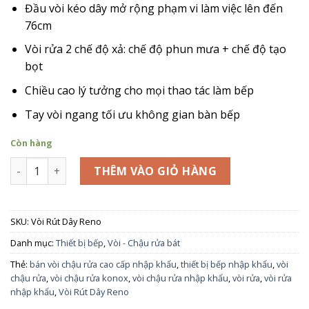
2.450.000₫.
Đầu vòi kéo dây mở rộng phạm vi làm việc lên đến
76cm
Vòi rửa 2 chế độ xả: chế độ phun mưa + chế độ tạo
bọt
Chiều cao lý tưởng cho mọi thao tác làm bếp
Tay vòi ngang tối ưu không gian bàn bếp
Còn hàng
Vòi Rút Dây Reno số lượng
THÊM VÀO GIỎ HÀNG
SKU:
Vòi Rút Dây Reno
Danh mục:
Thiết bị bếp
,
Vòi - Chậu rửa bát
Thẻ:
bán vòi chậu rửa cao cấp nhập khẩu
,
thiết bị bếp nhập khẩu
,
vòi
chậu rửa
,
vòi chậu rửa konox
,
vòi chậu rửa nhập khẩu
,
vòi rửa
,
vòi rửa
nhập khẩu
,
Vòi Rút Dây Reno