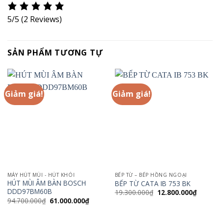
5/5
(2 Reviews)
SẢN PHẨM TƯƠNG TỰ
Giảm giá!
Giảm giá!
MÁY HÚT MÙI - HÚT KHÓI
BẾP TỪ – BẾP HỒNG NGOẠI
HÚT MÙI ÂM BÀN BOSCH
BẾP TỪ CATA IB 753 BK
DDD97BM60B
Giá
Giá
19.300.000
₫
12.800.000
₫
gốc
hiện
Giá
Giá
94.700.000
₫
61.000.000
₫
là:
tại
gốc
hiện
19.300.000₫.
là:
là:
tại
12.800.
94.700.000₫.
là: