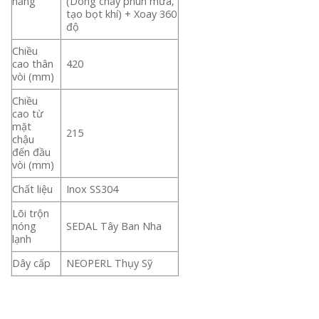
năng
(Dòng chảy phun mưa,
tạo bọt khí) + Xoay 360
độ
Chiều
cao thân
420
vòi (mm)
Chiều
cao từ
mặt
215
chậu
đến đầu
vòi (mm)
Chất liệu
Inox SS304
Lõi trộn
nóng
SEDAL Tây Ban Nha
lạnh
Dây cấp
NEOPERL Thụy Sỹ