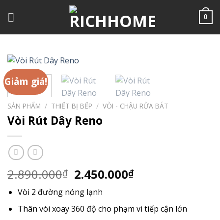
Chuyển
đến
0
nội
dung
Giảm giá!
SẢN PHẨM
/
THIẾT BỊ BẾP
/
VÒI - CHẬU RỬA BÁT
Vòi Rút Dây Reno
Giá
Giá
2.890.000
2.450.000
₫
₫
gốc
hiện
Vòi 2 đường nóng lạnh
là:
tại
2.890.000₫.
là:
Thân vòi xoay 360 độ cho phạm vi tiếp cận lớn