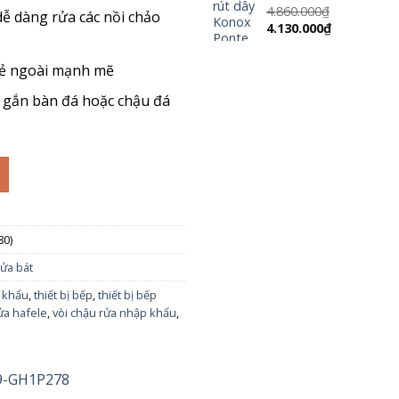
3.500.000₫.
4.860.000
₫
dễ dàng rửa các nồi chảo
Giá
Giá
4.130.000
₫
gốc
hiện
là:
tại
 vẻ ngoài mạnh mẽ
4.860.000₫.
là:
4.130.000₫.
ỗi gắn bàn đá hoặc chậu đá
80)
rửa bát
p khẩu
,
thiết bị bếp
,
thiết bị bếp
ửa hafele
,
vòi chậu rửa nhập khẩu
,