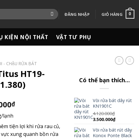
ĐĂNG NHẬP
GIỎ HÀNG
0
Ụ KIỆN NỘI THẤT
VẬT TƯ PHỤ
ÒI - CHẬU RỬA BÁT
Titus HT19-
Có thể bạn thích…
1.380)
Vòi rửa bát dây rút
Giá
.000
₫
KN1901C
hiện
4.120.000
₫
g/lạnh
tại
Giá
Giá
3.500.000
₫
000₫.
là:
gốc
hiện
êm tiện lợi khi rửa rau củ,
Vòi rửa bát rút dây
là:
tại
2.900.000₫.
u vực xung quanh bồn rửa
Konox Ponte Black
4.120.000₫.
là: