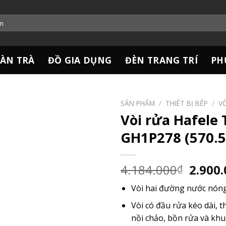
ÀN TRÀ
ĐỒ GIA DỤNG
ĐÈN TRANG TRÍ
PH
SẢN PHẨM
/
THIẾT BỊ BẾP
/
V
Vòi rửa Hafele 
GH1P278 (570.5
Giá
4.184.000
2.900
₫
gốc
Vòi hai đường nước nón
là:
4.184.
Vòi có đầu rửa kéo dài, th
nồi chảo, bồn rửa và kh