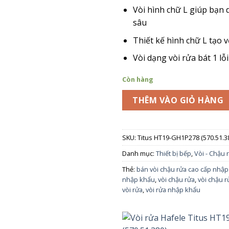
Vòi hình chữ L giúp bạn 
sâu
Thiết kế hình chữ L tạo
Vòi dạng vòi rửa bát 1 l
Còn hàng
THÊM VÀO GIỎ HÀNG
SKU:
Titus HT19-GH1P278 (570.51.3
Danh mục:
Thiết bị bếp
,
Vòi - Chậu 
Thẻ:
bán vòi chậu rửa cao cấp nhậ
nhập khẩu
,
vòi chậu rửa
,
vòi chậu r
vòi rửa
,
vòi rửa nhập khẩu