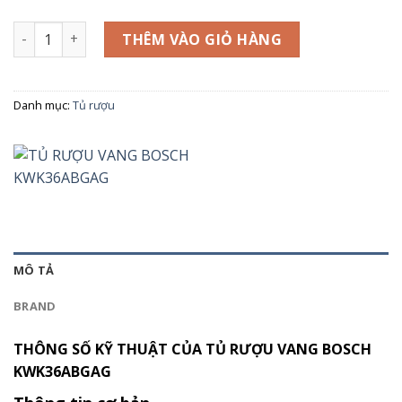
TỦ RƯỢU VANG BOSCH KWK36ABGAG số lượng
THÊM VÀO GIỎ HÀNG
Danh mục:
Tủ rượu
MÔ TẢ
BRAND
THÔNG SỐ KỸ THUẬT CỦA
TỦ RƯỢU VANG BOSCH
KWK36ABGAG