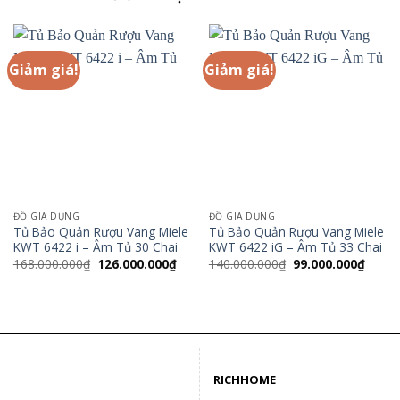
Giảm giá!
Giảm giá!
ĐỒ GIA DỤNG
ĐỒ GIA DỤNG
Tủ Bảo Quản Rượu Vang Miele
Tủ Bảo Quản Rượu Vang Miele
KWT 6422 i – Âm Tủ 30 Chai
KWT 6422 iG – Âm Tủ 33 Chai
Giá
Giá
Giá
Giá
168.000.000
₫
126.000.000
₫
140.000.000
₫
99.000.000
₫
gốc
hiện
gốc
hiện
là:
tại
là:
tại
168.000.000₫.
là:
140.000.000₫.
là:
126.000.000₫.
99.00
RICHHOME