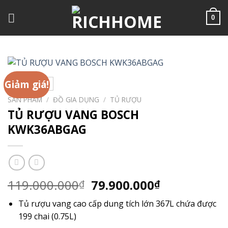
Chuyển
đến
0
nội
dung
Giảm giá!
SẢN PHẨM
/
ĐỒ GIA DỤNG
/
TỦ RƯỢU
TỦ RƯỢU VANG BOSCH
KWK36ABGAG
Giá
Giá
119.000.000
79.900.000
₫
₫
gốc
hiện
Tủ rượu vang cao cấp dung tích lớn 367L chứa được
là:
tại
199 chai (0.75L)
119.000.000₫.
là: