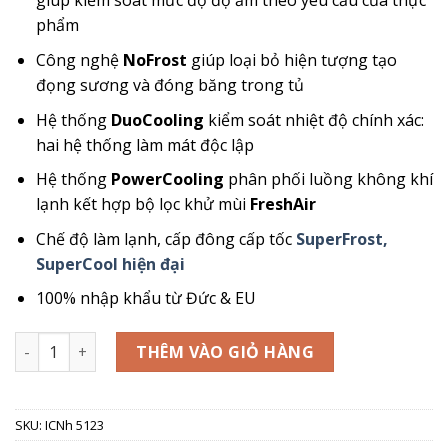
giúp kiểm soát mức độ độ ẩm theo yêu cầu của thực
145.000.000₫.
là:
phẩm
83.000.000
Công nghệ
NoFrost
giúp loại bỏ hiện tượng tạo
đọng sương và đóng băng trong tủ
Hệ thống
DuoCooling
kiểm soát nhiệt độ chính xác:
hai hệ thống làm mát độc lập
Hệ thống
PowerCooling
phân phối luồng không khí
lạnh kết hợp bộ lọc khử mùi
FreshAir
Chế độ làm lạnh, cấp đông cấp tốc
SuperFrost,
SuperCool hiện đại
100% nhập khẩu từ Đức & EU
Tủ Lạnh Kết Hợp Tủ Đông Liebherr ICNh 5123 EasyFresh, No
THÊM VÀO GIỎ HÀNG
SKU:
ICNh 5123