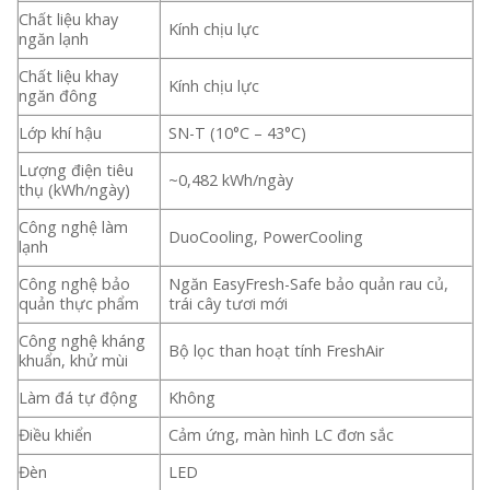
Chất liệu khay
Kính chịu lực
ngăn lạnh
Chất liệu khay
Kính chịu lực
ngăn đông
Lớp khí hậu
SN-T (10°C – 43°C)
Lượng điện tiêu
~0,482 kWh/ngày
thụ (kWh/ngày)
Công nghệ làm
DuoCooling, PowerCooling
lạnh
Công nghệ bảo
Ngăn EasyFresh-Safe bảo quản rau củ,
quản thực phẩm
trái cây tươi mới
Công nghệ kháng
Bộ lọc than hoạt tính FreshAir
khuẩn, khử mùi
Làm đá tự động
Không
Điều khiển
Cảm ứng, màn hình LC đơn sắc
Đèn
LED