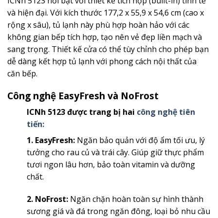
ICNh 5123 nổi bật với thiết kế tích hợp (built-in) tinh tế
và hiện đại. Với kích thước 177,2 x 55,9 x 54,6 cm (cao x
rộng x sâu), tủ lạnh này phù hợp hoàn hảo với các
không gian bếp tích hợp, tạo nên vẻ đẹp liền mạch và
sang trọng. Thiết kế cửa có thể tùy chỉnh cho phép bạn
dễ dàng kết hợp tủ lạnh với phong cách nội thất của
căn bếp.
Công nghệ EasyFresh và NoFrost
ICNh 5123 được trang bị hai
công nghệ tiên
tiến:
1. EasyFresh:
Ngăn bảo quản với độ ẩm tối ưu, lý
tưởng cho rau củ và trái cây. Giúp giữ thực phẩm
tươi ngon lâu hơn, bảo toàn vitamin và dưỡng
chất.
2. NoFrost:
Ngăn chặn hoàn toàn sự hình thành
sương giá và đá trong ngăn đông, loại bỏ nhu cầu