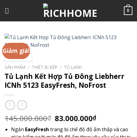
Chuyển
đến
0
nội
dung
Giảm giá!
SẢN PHẨM
/
THIẾT BỊ BẾP
/
TỦ LẠNH
Tủ Lạnh Kết Hợp Tủ Đông Liebherr
ICNh 5123 EasyFresh, NoFrost
Giá
Giá
145.000.000
83.000.000
₫
₫
gốc
hiện
Ngăn
EasyFresh
trang bị chế độ độ ẩm thấp và cao
là:
tại