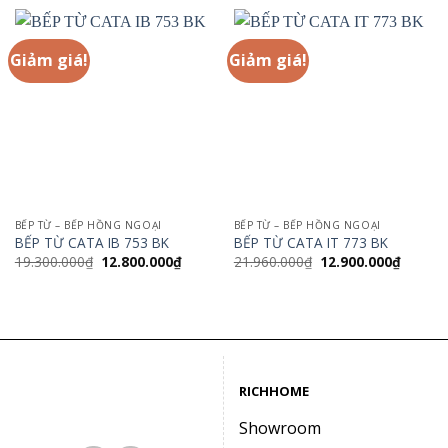
Giảm giá!
Giảm giá!
BẾP TỪ – BẾP HỒNG NGOẠI
BẾP TỪ – BẾP HỒNG NGOẠI
BẾP TỪ CATA IB 753 BK
BẾP TỪ CATA IT 773 BK
Giá
Giá
Giá
Giá
19.300.000
₫
12.800.000
₫
21.960.000
₫
12.900.000
₫
gốc
hiện
gốc
hiện
là:
tại
là:
tại
19.300.000₫.
là:
21.960.000₫.
là:
12.800.000₫.
12.900.
RICHHOME
Showroom