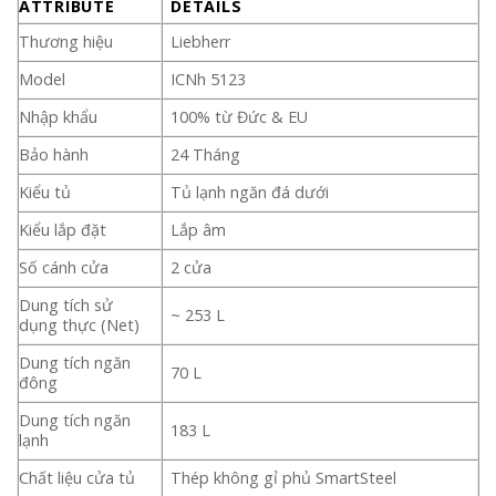
ATTRIBUTE
DETAILS
Thương hiệu
Liebherr
Model
ICNh 5123
Nhập khẩu
100% từ Đức & EU
Bảo hành
24 Tháng
Kiểu tủ
Tủ lạnh ngăn đá dưới
Kiểu lắp đặt
Lắp âm
Số cánh cửa
2 cửa
Dung tích sử
~ 253 L
dụng thực (Net)
Dung tích ngăn
70 L
đông
Dung tích ngăn
183 L
lạnh
Chất liệu cửa tủ
Thép không gỉ phủ SmartSteel