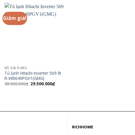
72.000.000₫.
là:
38.000.000₫.
là:
52.000.000₫.
29.500.
Giảm giá!
ĐỒ GIA DỤNG
Tủ lạnh Hitachi Inverter 569 lít
R-WB640PGV1(GMG)
Giá
Giá
38.000.000
₫
29.500.000
₫
gốc
hiện
là:
tại
38.000.000₫.
là:
29.500.000₫.
RICHHOME