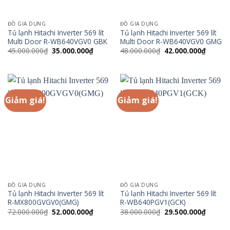
ĐỒ GIA DỤNG
ĐỒ GIA DỤNG
Tủ lạnh Hitachi Inverter 569 lít
Tủ lạnh Hitachi Inverter 569 lít
Multi Door R-WB640VGV0 GBK
Multi Door R-WB640VGV0 GMG
Giá
Giá
Giá
Giá
45.000.000
₫
35.000.000
₫
48.000.000
₫
42.000.000
₫
gốc
hiện
gốc
hiện
là:
tại
là:
tại
45.000.000₫.
là:
48.000.000₫.
là:
35.000.000₫.
42.000.
Giảm giá!
Giảm giá!
ĐỒ GIA DỤNG
ĐỒ GIA DỤNG
Tủ lạnh Hitachi Inverter 569 lít
Tủ lạnh Hitachi Inverter 569 lít
R-MX800GVGV0(GMG)
R-WB640PGV1(GCK)
Giá
Giá
Giá
Giá
72.000.000
₫
52.000.000
₫
38.000.000
₫
29.500.000
₫
gốc
hiện
gốc
hiện
là:
tại
là:
tại