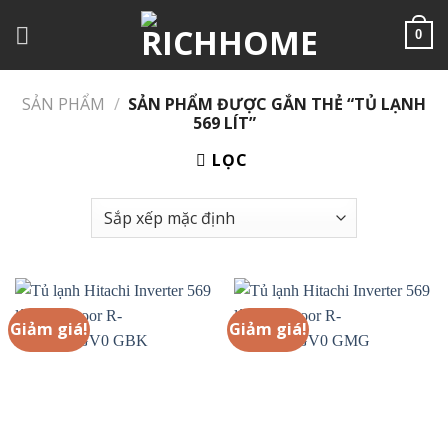
Chuyển
đến
0
nội
dung
SẢN PHẨM
/
SẢN PHẨM ĐƯỢC GẮN THẺ “TỦ LẠNH
569 LÍT”
LỌC
Giảm giá!
Giảm giá!