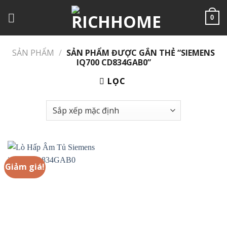
Chuyển
đến
0
nội
dung
SẢN PHẨM
/
SẢN PHẨM ĐƯỢC GẮN THẺ “SIEMENS
IQ700 CD834GAB0”
LỌC
Giảm giá!