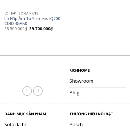
LÒ HẤP - LÒ ĐA NĂNG
Lò Hấp Âm Tủ Siemens iQ700
CD834GAB0
Giá
Giá
58.500.000
₫
39.700.000
₫
gốc
hiện
là:
tại
58.500.000₫.
là:
39.700.000₫.
RICHHOME
Showroom
Blog
DANH MỤC SẢN PHẨM
THƯƠNG HIỆU NỔI BẬT
Sofa da bò
Bosch