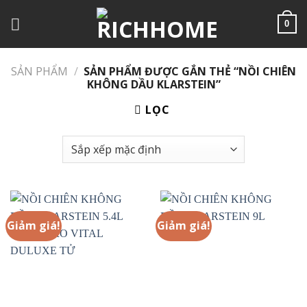
Chuyển
đến
0
nội
dung
SẢN PHẨM
/
SẢN PHẨM ĐƯỢC GẮN THẺ “NỒI CHIÊN
KHÔNG DẦU KLARSTEIN”
LỌC
Giảm giá!
Giảm giá!