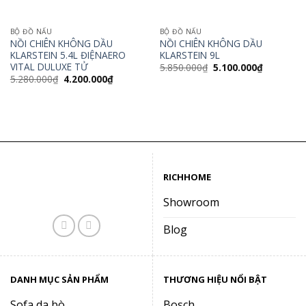
BỘ ĐỒ NẤU
BỘ ĐỒ NẤU
NỒI CHIÊN KHÔNG DẦU
NỒI CHIÊN KHÔNG DẦU
KLARSTEIN 5.4L ĐIỆNAERO
KLARSTEIN 9L
VITAL DULUXE TỬ
Giá
Giá
5.850.000
₫
5.100.000
₫
gốc
hiện
Giá
Giá
5.280.000
₫
4.200.000
₫
là:
tại
gốc
hiện
5.850.000₫.
là:
là:
tại
5.100.000
5.280.000₫.
là:
4.200.000₫.
RICHHOME
Showroom
Blog
DANH MỤC SẢN PHẨM
THƯƠNG HIỆU NỔI BẬT
Sofa da bò
Bosch