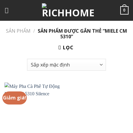
Chuyển
đến
0
nội
dung
SẢN PHẨM
/
SẢN PHẨM ĐƯỢC GẮN THẺ “MIELE CM
5310”
LỌC
Giảm giá!