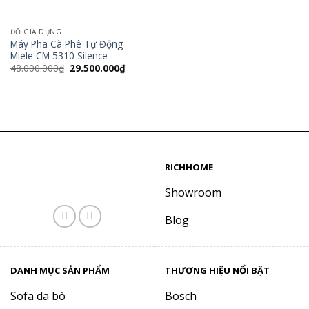
ĐỒ GIA DỤNG
Máy Pha Cà Phê Tự Động
Miele CM 5310 Silence
Giá
Giá
48.000.000
₫
29.500.000
₫
gốc
hiện
là:
tại
48.000.000₫.
là:
29.500.000₫.
RICHHOME
Showroom
Blog
DANH MỤC SẢN PHẨM
THƯƠNG HIỆU NỔI BẬT
Sofa da bò
Bosch