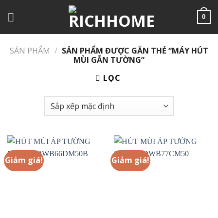
Chuyển
đến
0
nội
dung
SẢN PHẨM
/
SẢN PHẨM ĐƯỢC GẮN THẺ “MÁY HÚT
MÙI GẮN TƯỜNG”
LỌC
Giảm giá!
Giảm giá!