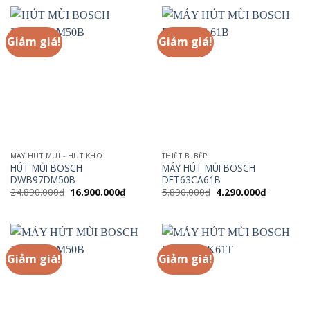
21.790.000₫.
là:
33.590.000₫.
là:
12.500.000₫.
22.000.
Giảm giá!
Giảm giá!
MÁY HÚT MÙI - HÚT KHÓI
THIẾT BỊ BẾP
HÚT MÙI BOSCH
MÁY HÚT MÙI BOSCH
DWB97DM50B
DFT63CA61B
Giá
Giá
Giá
Giá
24.890.000
₫
16.900.000
₫
5.890.000
₫
4.290.000
₫
gốc
hiện
gốc
hiện
là:
tại
là:
tại
24.890.000₫.
là:
5.890.000₫.
là:
16.900.000₫.
4.290.000
Giảm giá!
Giảm giá!