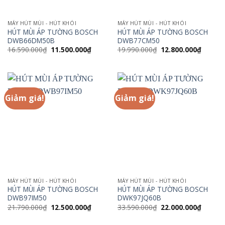
MÁY HÚT MÙI - HÚT KHÓI
MÁY HÚT MÙI - HÚT KHÓI
HÚT MÙI ÁP TƯỜNG BOSCH
HÚT MÙI ÁP TƯỜNG BOSCH
DWB66DM50B
DWB77CM50
Giá
Giá
Giá
Giá
16.590.000
₫
11.500.000
₫
19.990.000
₫
12.800.000
₫
gốc
hiện
gốc
hiện
là:
tại
là:
tại
16.590.000₫.
là:
19.990.000₫.
là:
11.500.000₫.
12.800.
Giảm giá!
Giảm giá!
MÁY HÚT MÙI - HÚT KHÓI
MÁY HÚT MÙI - HÚT KHÓI
HÚT MÙI ÁP TƯỜNG BOSCH
HÚT MÙI ÁP TƯỜNG BOSCH
DWB97IM50
DWK97JQ60B
Giá
Giá
Giá
Giá
21.790.000
₫
12.500.000
₫
33.590.000
₫
22.000.000
₫
gốc
hiện
gốc
hiện
là:
tại
là:
tại