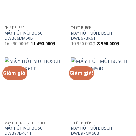
THIẾT BỊ BẾP
THIẾT BỊ BẾP
MÁY HÚT MÙI BOSCH
MÁY HÚT MÙI BOSCH
DWB66DM50B
DWB67BK61T
Giá
Giá
Giá
Giá
16.590.000
₫
11.490.000
₫
10.990.000
₫
8.990.000
₫
gốc
hiện
gốc
hiện
là:
tại
là:
tại
16.590.000₫.
là:
10.990.000₫.
là:
11.490.000₫.
8.990.00
Giảm giá!
Giảm giá!
MÁY HÚT MÙI - HÚT KHÓI
THIẾT BỊ BẾP
MÁY HÚT MÙI BOSCH
MÁY HÚT MÙI BOSCH
DWB97BK61T
DWB97CM50B