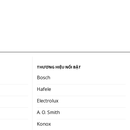
THƯƠNG HIỆU NỔI BẬT
Bosch
Hafele
Electrolux
A. O. Smith
Konox