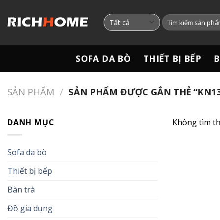
Chuyển
đến
Tìm
kiếm:
nội
dung
SOFA DA BÒ
THIẾT BỊ BẾP
B
SẢN PHẨM
/
SẢN PHẨM ĐƯỢC GẮN THẺ “KN13
DANH MỤC
Không tìm th
Sofa da bò
Thiết bị bếp
Bàn trà
Đồ gia dụng