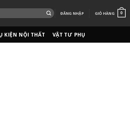
ĐĂNG NHẬP
GIỎ HÀNG
0
Ụ KIỆN NỘI THẤT
VẬT TƯ PHỤ