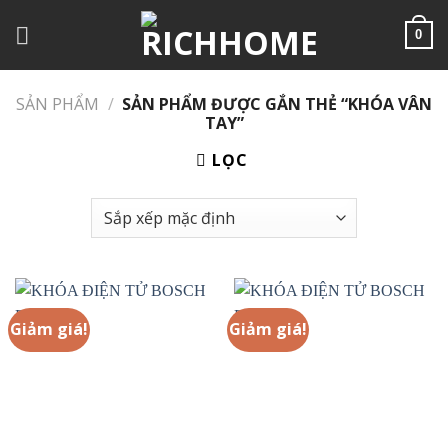
Chuyển
đến
0
nội
dung
SẢN PHẨM
/
SẢN PHẨM ĐƯỢC GẮN THẺ “KHÓA VÂN
TAY”
LỌC
Giảm giá!
Giảm giá!