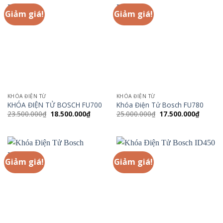
Giảm giá!
Giảm giá!
KHÓA ĐIỆN TỪ
KHÓA ĐIỆN TỪ
KHÓA ĐIỆN TỬ BOSCH FU700
Khóa Điện Tử Bosch FU780
Giá
Giá
Giá
Giá
23.500.000
₫
18.500.000
₫
25.000.000
₫
17.500.000
₫
gốc
hiện
gốc
hiện
là:
tại
là:
tại
23.500.000₫.
là:
25.000.000₫.
là:
18.500.000₫.
17.500.
Giảm giá!
Giảm giá!