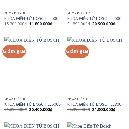
KHÓA ĐIỆN TỪ
KHÓA ĐIỆN TỪ
KHÓA ĐIỆN TỬ BOSCH EL500
KHÓA ĐIỆN TỬ BOSCH EL600
Giá
Giá
Giá
Giá
15.300.000
₫
11.800.000
₫
31.890.000
₫
20.900.000
₫
gốc
hiện
gốc
hiện
là:
tại
là:
tại
15.300.000₫.
là:
31.890.000₫.
là:
11.800.000₫.
20.900.
Giảm giá!
Giảm giá!
KHÓA ĐIỆN TỪ
KHÓA ĐIỆN TỪ
KHÓA ĐIỆN TỬ BOSCH EL600B
KHÓA ĐIỆN TỬ BOSCH EL800
Giá
Giá
Giá
Giá
31.890.000
₫
20.400.000
₫
35.990.000
₫
21.900.000
₫
gốc
hiện
gốc
hiện
là:
tại
là:
tại
31.890.000₫.
là:
35.990.000₫.
là:
20.400.000₫.
21.900.