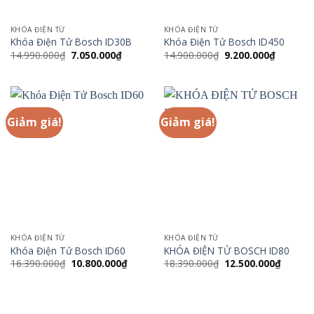
KHÓA ĐIỆN TỪ
KHÓA ĐIỆN TỪ
Khóa Điện Tử Bosch ID30B
Khóa Điện Tử Bosch ID450
Giá
Giá
Giá
Giá
14.990.000
₫
7.050.000
₫
14.900.000
₫
9.200.000
₫
gốc
hiện
gốc
hiện
là:
tại
là:
tại
14.990.000₫.
là:
14.900.000₫.
là:
7.050.000₫.
9.200.00
Giảm giá!
Giảm giá!
KHÓA ĐIỆN TỪ
KHÓA ĐIỆN TỪ
Khóa Điện Tử Bosch ID60
KHÓA ĐIỆN TỬ BOSCH ID80
Giá
Giá
Giá
Giá
16.390.000
₫
10.800.000
₫
18.390.000
₫
12.500.000
₫
gốc
hiện
gốc
hiện
là:
tại
là:
tại
16.390.000₫.
là:
18.390.000₫.
là:
10.800.000₫.
12.500.