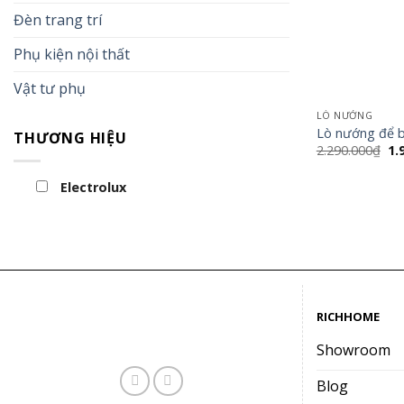
Đèn trang trí
Phụ kiện nội thất
Vật tư phụ
LÒ NƯỚNG
Lò nướng để 
THƯƠNG HIỆU
Gi
2.290.000
₫
1.
gố
là:
Electrolux
2.
RICHHOME
Showroom
Blog