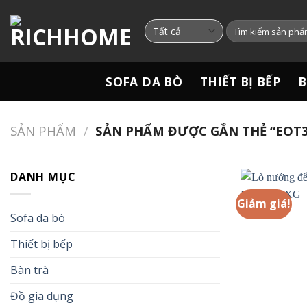
Chuyển
đến
Tìm
kiếm:
nội
dung
SOFA DA BÒ
THIẾT BỊ BẾP
B
SẢN PHẨM
/
SẢN PHẨM ĐƯỢC GẮN THẺ “EOT3
DANH MỤC
Giảm giá!
Sofa da bò
Thiết bị bếp
Bàn trà
Đồ gia dụng