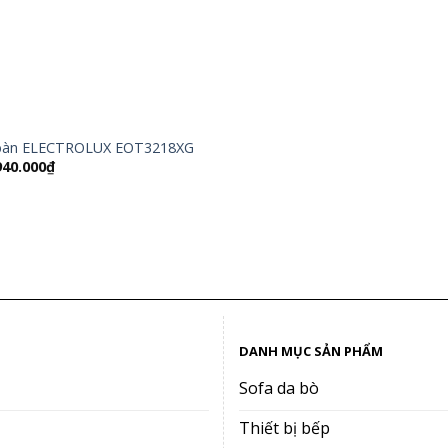
bàn ELECTROLUX EOT3218XG
á
Giá
940.000
₫
c
hiện
tại
290.000₫.
là:
1.940.000₫.
DANH MỤC SẢN PHẨM
Sofa da bò
Thiết bị bếp