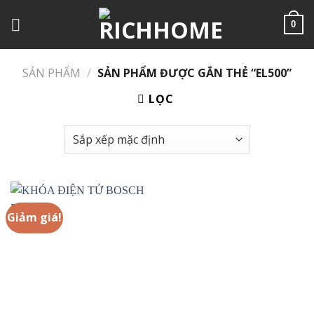
Chuyển
đến
0
nội
dung
SẢN PHẨM
/
SẢN PHẨM ĐƯỢC GẮN THẺ “EL500”
LỌC
Giảm giá!