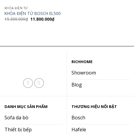
KHÓA ĐIỆN TỪ
KHÓA ĐIỆN TỬ BOSCH EL500
Giá
Giá
15.300.000
₫
11.800.000
₫
gốc
hiện
là:
tại
15.300.000₫.
là:
11.800.000₫.
RICHHOME
Showroom
Blog
DANH MỤC SẢN PHẨM
THƯƠNG HIỆU NỔI BẬT
Sofa da bò
Bosch
Thiết bị bếp
Hafele