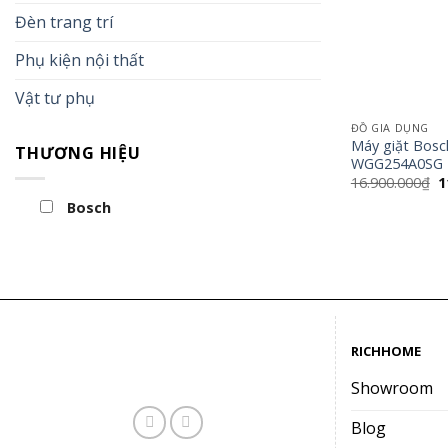
Đèn trang trí
Phụ kiện nội thất
Vật tư phụ
ĐỒ GIA DỤNG
Máy giặt Bosch
THƯƠNG HIỆU
WGG254A0SG
G
16.900.000
₫
1
g
Bosch
là
1
RICHHOME
Showroom
Blog