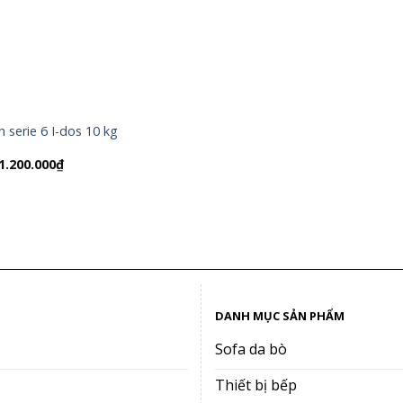
 serie 6 I-dos 10 kg
iá
Giá
1.200.000
₫
ốc
hiện
:
tại
6.900.000₫.
là:
11.200.000₫.
DANH MỤC SẢN PHẨM
Sofa da bò
Thiết bị bếp