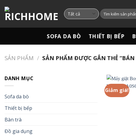
Chuyển
đến
Tìm
kiếm:
nội
dung
SOFA DA BÒ
THIẾT BỊ BẾP
B
SẢN PHẨM
/
SẢN PHẨM ĐƯỢC GẮN THẺ “BÁN 
DANH MỤC
Giảm giá!
Sofa da bò
Thiết bị bếp
Bàn trà
Đồ gia dụng