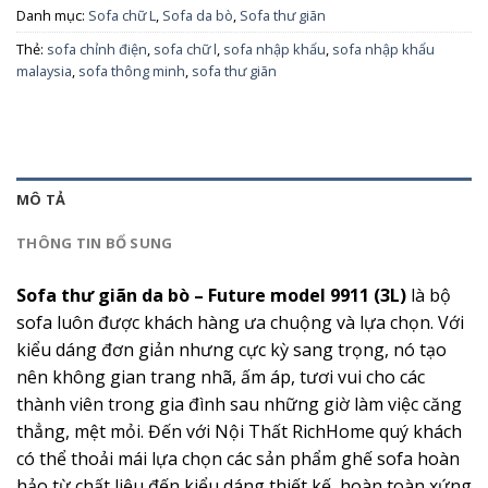
Danh mục:
Sofa chữ L
,
Sofa da bò
,
Sofa thư giãn
Thẻ:
sofa chỉnh điện
,
sofa chữ l
,
sofa nhập khẩu
,
sofa nhập khẩu
malaysia
,
sofa thông minh
,
sofa thư giãn
MÔ TẢ
THÔNG TIN BỔ SUNG
Sofa thư giãn da bò – Future model 9911 (3L)
là bộ
sofa luôn được khách hàng ưa chuộng và lựa chọn. Với
kiểu dáng đơn giản nhưng cực kỳ sang trọng, nó tạo
nên không gian trang nhã, ấm áp, tươi vui cho các
thành viên trong gia đình sau những giờ làm việc căng
thẳng, mệt mỏi. Đến với Nội Thất RichHome quý khách
có thể thoải mái lựa chọn các sản phẩm ghế sofa hoàn
hảo từ chất liệu đến kiểu dáng thiết kế, hoàn toàn xứng