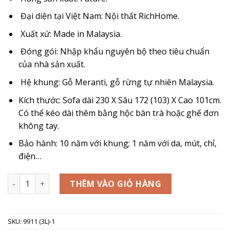
là:
tại
90.000.000₫.
là:
Đại diện tại Việt Nam: Nội thất RichHome.
54.000.000₫.
Xuất xứ: Made in Malaysia.
Đóng gói: Nhập khẩu nguyên bộ theo tiêu chuẩn
của nhà sản xuất.
Hệ khung: Gỗ Meranti, gỗ rừng tự nhiên Malaysia.
Kích thước: Sofa dài 230 X Sâu 172 (103) X Cao 101cm.
Có thể kéo dài thêm bằng hộc bàn trà hoặc ghế đơn
không tay.
Bảo hành: 10 năm với khung; 1 năm với da, mút, chỉ,
điện…
SOFA DA BÒ - FUTURE MODEL 9911 (3L) số lượng
THÊM VÀO GIỎ HÀNG
SKU:
9911 (3L)-1