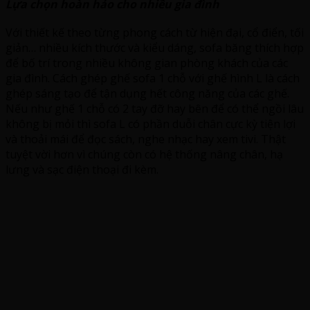
Lựa chọn hoàn hảo cho nhiều gia đình
Với thiết kế theo từng phong cách từ hiện đại, cổ điển, tối
giản… nhiều kích thước và kiểu dáng, sofa băng thích hợp
để bố trí trong nhiều không gian phòng khách của các
gia đình. Cách ghép ghế sofa 1 chỗ với ghế hình L là cách
ghép sáng tạo để tận dụng hết công năng của các ghế.
Nếu như ghế 1 chỗ có 2 tay đỡ hay bên để có thể ngồi lâu
không bị mỏi thì sofa L có phần duỗi chân cực kỳ tiện lợi
và thoải mái để đọc sách, nghe nhạc hay xem tivi. Thật
tuyệt vời hơn vì chúng còn có hệ thống nâng chân, hạ
lưng và sạc điện thoại đi kèm.