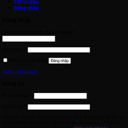
Vật tư phụ
Đăng nhập
Đăng nhập
Tên tài khoản hoặc địa chỉ email
*
Mật khẩu
*
Ghi nhớ mật khẩu
Đăng nhập
Quên mật khẩu?
Đăng ký
Địa chỉ email
*
Mật khẩu
*
Thông tin cá nhân của bạn sẽ được sử dụng để tăng trải nghiệm sử
dụng website, quản lý truy cập vào tài khoản của bạn, và cho các
mục đích cụ thể khác được mô tả trong
chính sách riêng tư
.