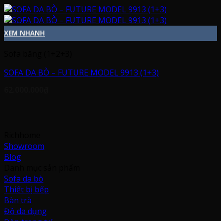
XEM NHANH
Sofa băng (1+2+3)
SOFA DA BÒ – FUTURE MODEL 9913 (1+3)
62.000.000
₫
Richhome
Showroom
Blog
Danh mục sản phẩm
Sofa da bò
Thiết bị bếp
Bàn trà
Đồ da dụng