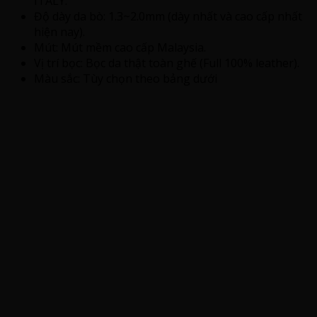
ITALY.
Độ dày da bò: 1.3~2.0mm (dày nhất và cao cấp nhất
hiện nay).
Mút: Mút mềm cao cấp Malaysia.
Vị trí bọc: Bọc da thật toàn ghế (Full 100% leather).
Màu sắc: Tùy chọn theo bảng dưới