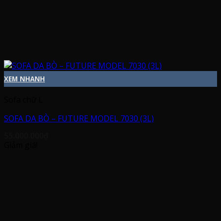
XEM NHANH
Sofa chữ L
SOFA DA BÒ – FUTURE MODEL 7030 (3L)
55.000.000
₫
Giảm giá!