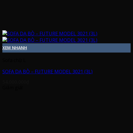
XEM NHANH
Sofa chữ L
SOFA DA BÒ – FUTURE MODEL 3021 (3L)
54.000.000
₫
Giảm giá!