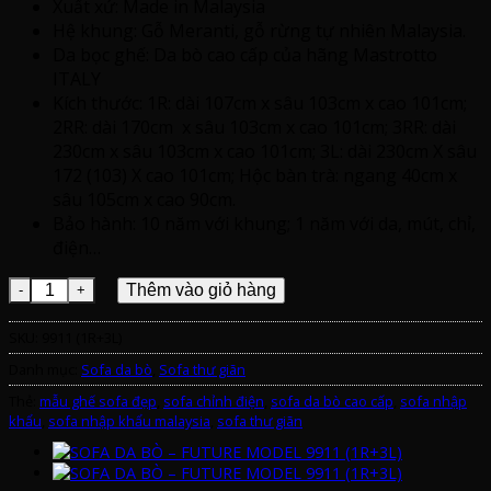
Xuất xứ: Made in Malaysia
Hệ khung: Gỗ Meranti, gỗ rừng tự nhiên Malaysia.
Da bọc ghế: Da bò cao cấp của hãng Mastrotto
ITALY
Kích thước: 1R: dài 107cm x sâu 103cm x cao 101cm;
2RR: dài 170cm x sâu 103cm x cao 101cm; 3RR: dài
230cm x sâu 103cm x cao 101cm; 3L: dài 230cm X sâu
172 (103) X cao 101cm; Hộc bàn trà: ngang 40cm x
sâu 105cm x cao 90cm.
Bảo hành: 10 năm với khung; 1 năm với da, mút, chỉ,
điện…
SOFA DA BÒ - FUTURE MODEL 9911 (1R+3L) số lượng
Thêm vào giỏ hàng
SKU:
9911 (1R+3L)
Danh mục:
Sofa da bò
,
Sofa thư giãn
Thẻ:
mẫu ghế sofa đẹp
,
sofa chỉnh điện
,
sofa da bò cao cấp
,
sofa nhập
khẩu
,
sofa nhập khẩu malaysia
,
sofa thư giãn