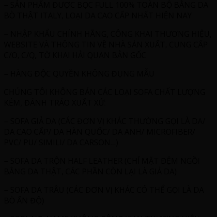
– SẢN PHẨM ĐƯỢC BỌC FULL 100% TOÀN BỘ BẰNG DA
BÒ THẬT ITALY, LOẠI DA CAO CẤP NHẤT HIỆN NAY
– NHẬP KHẨU CHÍNH HÃNG, CÔNG KHAI THƯƠNG HIỆU,
WEBSITE VÀ THÔNG TIN VỀ NHÀ SẢN XUẤT, CUNG CẤP
C/O, C/Q, TỜ KHAI HẢI QUAN BẢN GỐC
– HÀNG ĐỘC QUYỀN KHÔNG ĐỤNG MẪU
CHÚNG TÔI KHÔNG BÁN CÁC LOẠI SOFA CHẤT LƯỢNG
KÉM, ĐÁNH TRÁO XUẤT XỨ:
– SOFA GIẢ DA (CÁC ĐƠN VỊ KHÁC THƯỜNG GỌI LÀ DA/
DA CAO CẤP/ DA HÀN QUỐC/ DA ANH/ MICROFIBER/
PVC/ PU/ SIMILI/ DA CARSON…)
– SOFA DA TRỘN HALF LEATHER (CHỈ MẶT ĐỆM NGỒI
BẰNG DA THẬT, CÁC PHẦN CÒN LẠI LÀ GIẢ DA)
– SOFA DA TRÂU (CÁC ĐƠN VỊ KHÁC CÓ THỂ GỌI LÀ DA
BÒ ẤN ĐỘ)