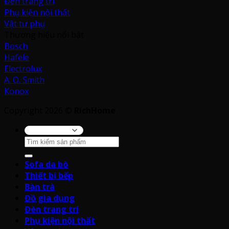
Đèn trang trí
Phụ kiện nội thất
Vật tư phụ
Thương hiệu nổi bật
Bosch
Hafele
Electrolux
A. O. Smith
Konox
Copyright 2026 ©
RichHome
Tìm
kiếm:
Sofa da bò
Thiết bị bếp
Bàn trà
Đồ gia dụng
Đèn trang trí
Phụ kiện nội thất