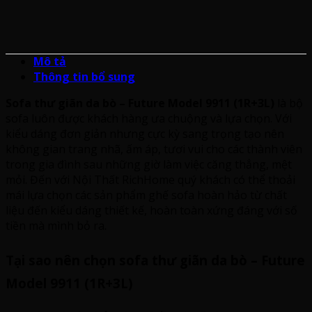
Mô tả
Thông tin bổ sung
Sofa thư giãn da bò – Future Model 9911 (1R+3L)
là bộ
sofa luôn được khách hàng ưa chuộng và lựa chọn. Với
kiểu dáng đơn giản nhưng cực kỳ sang trọng tạo nên
không gian trang nhã, ấm áp, tươi vui cho các thành viên
trong gia đình sau những giờ làm việc căng thẳng, mệt
mỏi. Đến với Nội Thất RichHome quý khách có thể thoải
mái lựa chọn các sản phẩm ghế sofa hoàn hảo từ chất
liệu đến kiểu dáng thiết kế, hoàn toàn xứng đáng với số
tiền mà mình bỏ ra.
Tại sao nên chọn sofa thư giãn da bò – Future
Model 9911 (1R+3L)