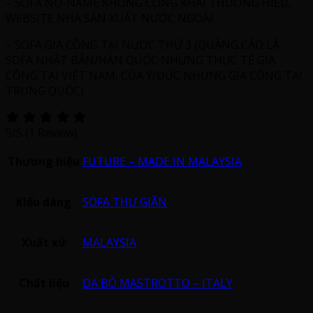
– SOFA NO-NAME KHÔNG CÔNG KHAI THƯƠNG HIỆU,
WEBSITE NHÀ SẢN XUẤT NƯỚC NGOÀI
– SOFA GIA CÔNG TẠI NƯỚC THỨ 3 (QUẢNG CÁO LÀ
SOFA NHẬT BẢN/HÀN QUỐC NHƯNG THỰC TẾ GIA
CÔNG TẠI VIỆT NAM, CỦA Ý/ĐỨC NHƯNG GIA CÔNG TẠI
TRUNG QUỐC)
5/5
(1 Review)
Thương hiệu
FUTURE – MADE IN MALAYSIA
Kiểu dáng
SOFA THƯ GIÃN
Xuất xứ
MALAYSIA
Chất liệu
DA BÒ MASTROTTO – ITALY