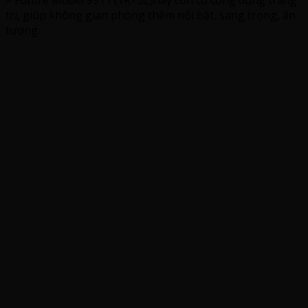
– Future Model 9911 (1R+3L)này còn có công dụng trang
trí, giúp không gian phòng thêm nổi bật, sang trọng, ấn
tượng.