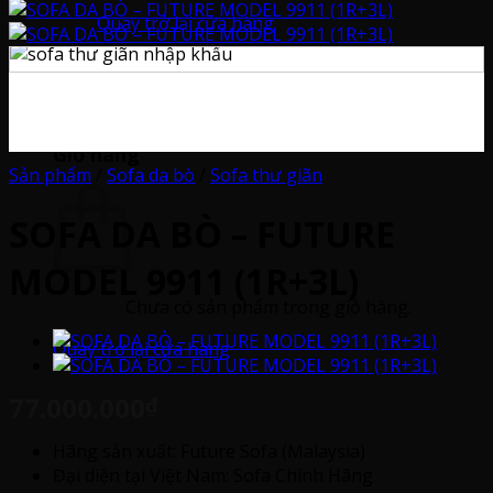
Quay trở lại cửa hàng
0
Giỏ hàng
Sản phẩm
/
Sofa da bò
/
Sofa thư giãn
SOFA DA BÒ – FUTURE
MODEL 9911 (1R+3L)
Chưa có sản phẩm trong giỏ hàng.
Quay trở lại cửa hàng
77.000.000
₫
Hãng sản xuất: Future Sofa (Malaysia)
Đại diện tại Việt Nam: Sofa Chính Hãng