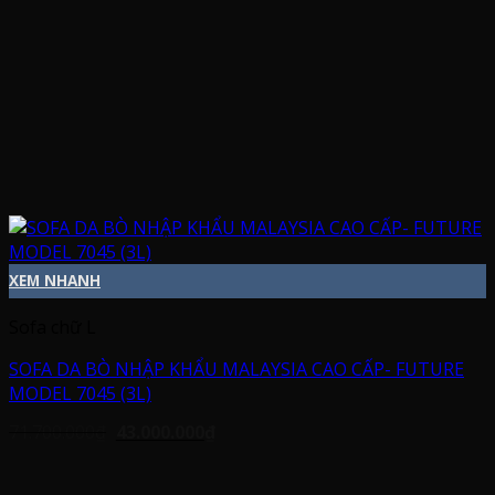
XEM NHANH
Sofa chữ L
SOFA DA BÒ NHẬP KHẨU MALAYSIA CAO CẤP- FUTURE
MODEL 7045 (3L)
Giá
Giá
71.700.000
₫
43.000.000
₫
gốc
hiện
là:
tại
71.700.000₫.
là: