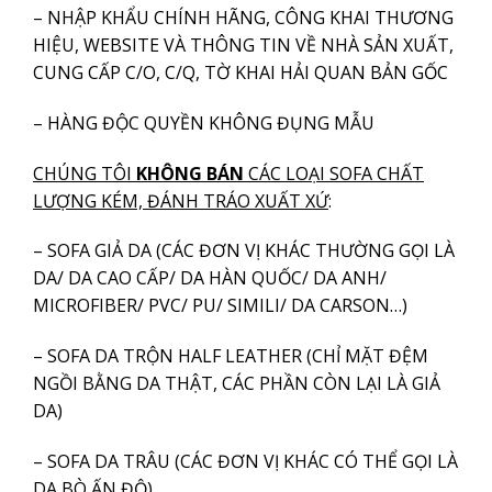
– NHẬP KHẨU CHÍNH HÃNG, CÔNG KHAI THƯƠNG
HIỆU, WEBSITE VÀ THÔNG TIN VỀ NHÀ SẢN XUẤT,
CUNG CẤP C/O, C/Q, TỜ KHAI HẢI QUAN BẢN GỐC
– HÀNG ĐỘC QUYỀN KHÔNG ĐỤNG MẪU
CHÚNG TÔI
KHÔNG
BÁN
CÁC LOẠI SOFA CHẤT
LƯỢNG KÉM, ĐÁNH TRÁO XUẤT XỨ
:
– SOFA GIẢ DA (CÁC ĐƠN VỊ KHÁC THƯỜNG GỌI LÀ
DA/ DA CAO CẤP/ DA HÀN QUỐC/ DA ANH/
MICROFIBER/ PVC/ PU/ SIMILI/ DA CARSON…)
– SOFA DA TRỘN HALF LEATHER (CHỈ MẶT ĐỆM
NGỒI BẰNG DA THẬT, CÁC PHẦN CÒN LẠI LÀ GIẢ
DA)
– SOFA DA TRÂU (CÁC ĐƠN VỊ KHÁC CÓ THỂ GỌI LÀ
DA BÒ ẤN ĐỘ)