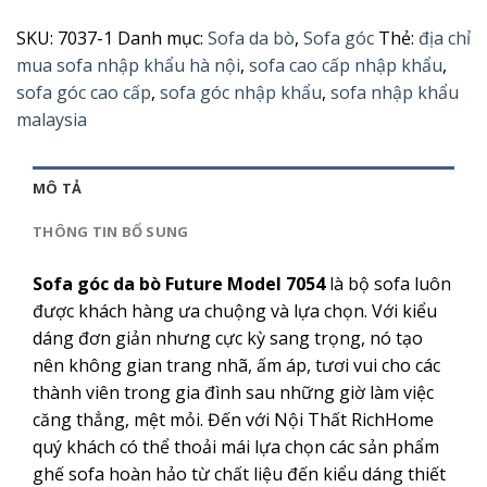
(GÓC)
số
SKU:
7037-1
Danh mục:
Sofa da bò
,
Sofa góc
Thẻ:
địa chỉ
lượng
mua sofa nhập khẩu hà nội
,
sofa cao cấp nhập khẩu
,
sofa góc cao cấp
,
sofa góc nhập khẩu
,
sofa nhập khẩu
malaysia
MÔ TẢ
THÔNG TIN BỔ SUNG
Sofa góc da bò Future Model 7054
là bộ sofa luôn
được khách hàng ưa chuộng và lựa chọn. Với kiểu
dáng đơn giản nhưng cực kỳ sang trọng, nó tạo
nên không gian trang nhã, ấm áp, tươi vui cho các
thành viên trong gia đình sau những giờ làm việc
căng thẳng, mệt mỏi. Đến với Nội Thất RichHome
quý khách có thể thoải mái lựa chọn các sản phẩm
ghế sofa hoàn hảo từ chất liệu đến kiểu dáng thiết