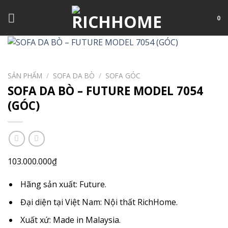
Chuyển
đến
0
nội
dung
SẢN PHẨM
/
SOFA DA BÒ
/
SOFA GÓC
SOFA DA BÒ – FUTURE MODEL 7054
(GÓC)
103.000.000
₫
Hãng sản xuất: Future.
Đại diện tại Việt Nam: Nội thất RichHome.
Xuất xứ: Made in Malaysia.