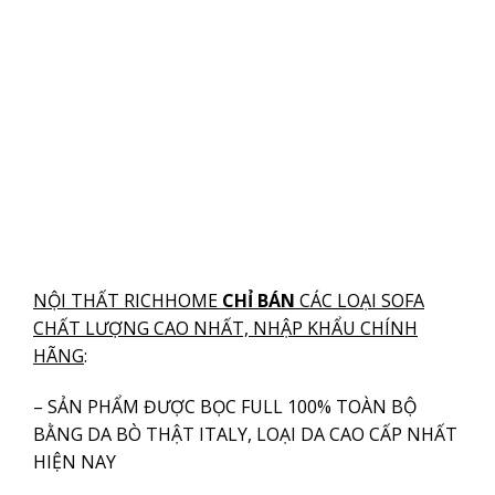
NỘI THẤT RICHHOME
CHỈ BÁN
CÁC LOẠI SOFA
CHẤT LƯỢNG CAO NHẤT, NHẬP KHẨU CHÍNH
HÃNG
:
– SẢN PHẨM ĐƯỢC BỌC FULL 100% TOÀN BỘ
BẰNG DA BÒ THẬT ITALY, LOẠI DA CAO CẤP NHẤT
HIỆN NAY