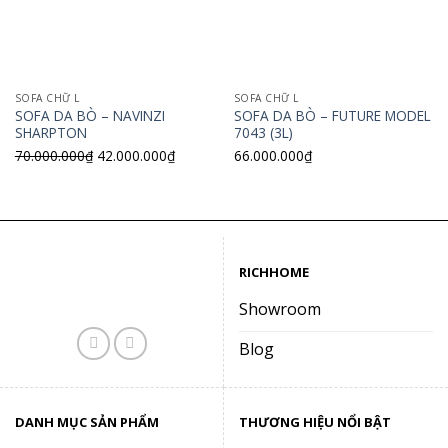
SOFA CHỮ L
SOFA CHỮ L
SOFA DA BÒ – NAVINZI
SOFA DA BÒ – FUTURE MODEL
SHARPTON
7043 (3L)
Giá
Giá
70.000.000
₫
42.000.000
₫
66.000.000
₫
gốc
hiện
là:
tại
70.000.000₫.
là:
42.000.000₫.
RICHHOME
Showroom
Blog
DANH MỤC SẢN PHẨM
THƯƠNG HIỆU NỔI BẬT