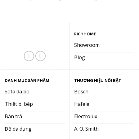
gốc
hiện
là:
tại
258.000.000₫.
là:
150.000.000₫.
RICHHOME
Showroom
Blog
DANH MỤC SẢN PHẨM
THƯƠNG HIỆU NỔI BẬT
Sofa da bò
Bosch
Thiết bị bếp
Hafele
Bàn trà
Electrolux
Đồ da dụng
A. O. Smith