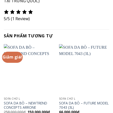
TẠI TRUNG QUỐC)
5/5
(1 Review)
SẢN PHẨM TƯƠNG TỰ
Giảm giá!
SOFA CHỮ L
SOFA CHỮ L
SOFA DA BÒ – NEWTREND
SOFA DA BÒ – FUTURE MODEL
CONCEPTS ARRONE
7043 (3L)
Giá
Giá
258.000.000
₫
150.000.000
₫
66.000.000
₫