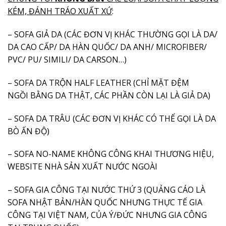
KÉM, ĐÁNH TRÁO XUẤT XỨ
:
– SOFA GIẢ DA (CÁC ĐƠN VỊ KHÁC THƯỜNG GỌI LÀ DA/
DA CAO CẤP/ DA HÀN QUỐC/ DA ANH/ MICROFIBER/
PVC/ PU/ SIMILI/ DA CARSON…)
– SOFA DA TRỘN HALF LEATHER (CHỈ MẶT ĐỆM
NGỒI BẰNG DA THẬT, CÁC PHẦN CÒN LẠI LÀ GIẢ DA)
– SOFA DA TRÂU (CÁC ĐƠN VỊ KHÁC CÓ THỂ GỌI LÀ DA
BÒ ẤN ĐỘ)
– SOFA NO-NAME KHÔNG CÔNG KHAI THƯƠNG HIỆU,
WEBSITE NHÀ SẢN XUẤT NƯỚC NGOÀI
– SOFA GIA CÔNG TẠI NƯỚC THỨ 3 (QUẢNG CÁO LÀ
SOFA NHẬT BẢN/HÀN QUỐC NHƯNG THỰC TẾ GIA
CÔNG TẠI VIỆT NAM, CỦA Ý/ĐỨC NHƯNG GIA CÔNG