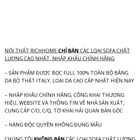
NỘI THẤT RICHHOME
CHỈ BÁN
CÁC LOẠI SOFA CHẤT
LƯỢNG CAO NHẤT, NHẬP KHẨU CHÍNH HÃNG
:
– SẢN PHẨM ĐƯỢC BỌC FULL 100% TOÀN BỘ BẰNG
DA BÒ THẬT ITALY, LOẠI DA CAO CẤP NHẤT HIỆN NAY
– NHẬP KHẨU CHÍNH HÃNG, CÔNG KHAI THƯƠNG
HIỆU, WEBSITE VÀ THÔNG TIN VỀ NHÀ SẢN XUẤT,
CUNG CẤP C/O, C/Q, TỜ KHAI HẢI QUAN BẢN GỐC
– HÀNG ĐỘC QUYỀN KHÔNG ĐỤNG MẪU
CHÚNG TÔI
KHÔNG
BÁN
CÁC LOẠI SOFA CHẤT LƯỢNG