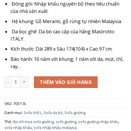
Đóng gói: Nhập khẩu nguyên bộ theo tiêu chuẩn
của nhà sản xuất.
Hệ khung: Gỗ Meranti, gỗ rừng tự nhiên Malaysia.
Da bọc ghế: Da bò cao cấp của hãng Mastrotto
ITALY.
Kích thước: Dài 289 x Sâu 174(104) x Cao 97 cm.
Bào hành: 10 năm với khung; 1 năm với da, mút, chỉ,
ray…
SOFA DA BÒ - FUTURE MODEL 7037 (3L) số lượng
THÊM VÀO GIỎ HÀNG
SKU:
7037-3L
Danh mục:
Sofa chữ L
,
Sofa da bò
,
Sofa giường
Thẻ:
địa chỉ mua sofa giường
,
sofa giường
,
sofa giường nhập khẩu
,
sofa nhập khẩu
,
sofa nhập khẩu malaysia