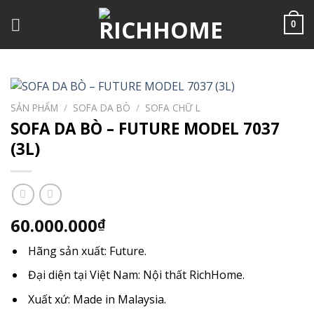
Chuyển
đến
0
nội
dung
SẢN PHẨM
/
SOFA DA BÒ
/
SOFA CHỮ L
SOFA DA BÒ – FUTURE MODEL 7037
(3L)
60.000.000
₫
Hãng sản xuất: Future.
Đại diện tại Việt Nam: Nội thất RichHome.
Xuất xứ: Made in Malaysia.