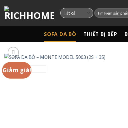
Chuyển
đến
Tìm
kiếm:
nội
dung
SOFA DA BÒ
THIẾT BỊ BẾP
B
Giảm giá!