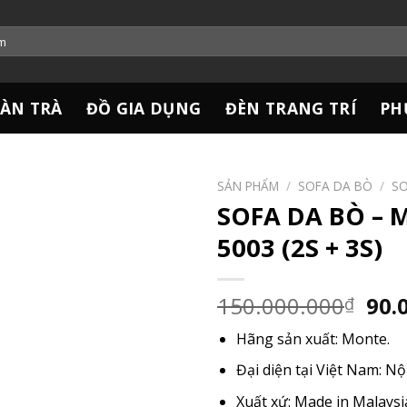
ÀN TRÀ
ĐỒ GIA DỤNG
ĐÈN TRANG TRÍ
PH
SẢN PHẨM
/
SOFA DA BÒ
/
SO
SOFA DA BÒ –
5003 (2S + 3S)
Giá
150.000.000
90.
₫
gốc
Hãng sản xuất: Monte.
là:
150
Đại diện tại Việt Nam: N
Xuất xứ: Made in Malaysi