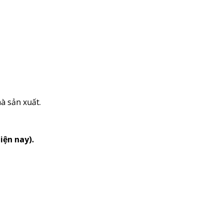
à sản xuất.
iện nay).