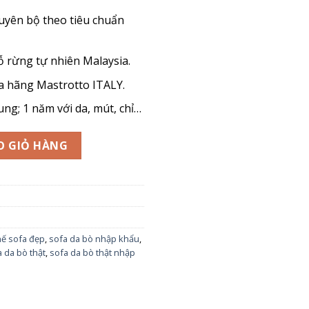
yên bộ theo tiêu chuẩn
ỗ rừng tự nhiên Malaysia.
ủa hãng Mastrotto ITALY.
ng; 1 năm với da, mút, chỉ…
003 (2S + 3S) số lượng
O GIỎ HÀNG
ế sofa đẹp
,
sofa da bò nhập khẩu
,
 da bò thật
,
sofa da bò thật nhập