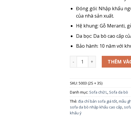
Đóng gói: Nhập khẩu ngu
của nhà sản xuất.
Hệ khung: Gỗ Meranti, g
Da bọc: Da bò cao cấp c
Bảo hành: 10 năm với khu
SOFA DA BÒ - MONTE MODEL 5
THÊM VÀ
SKU:
5003 (2S + 3S)
Danh mục:
Sofa chữ L
,
Sofa da bò
Thẻ:
địa chỉ bản sofa giá tốt
,
mẫu gh
sofa da bò nhập khẩu cao cấp
,
sofa
khẩu ý