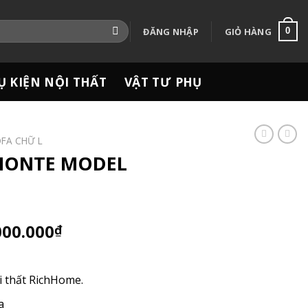
ĐĂNG NHẬP
GIỎ HÀNG
0
Ụ KIỆN NỘI THẤT
VẬT TƯ PHỤ
FA CHỮ L
 MONTE MODEL
Giá
000.000
₫
hiện
tại
.000.000₫.
là:
ội thất RichHome.
90.000.000₫.
a