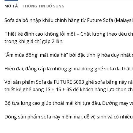
MÔ TẢ
THÔNG TIN BỔ SUNG
Sofa da bò nhập khẩu chính hãng từ Future Sofa (Malaysi
Thiết kế đỉnh cao không lỗi mốt – Chất lượng theo tiêu ch
trong khi giá chỉ gấp 2 lần.
“Ấm mùa đông, mát mùa hè” bởi đặc tính lý hóa duy nhất ch
Hiện đại, đẳng cấp là những gì mà dòng ghế sofa da thật
Với sản phẩm Sofa da FUTURE 5003 ghế sofa băng này rất 
thiết kế ghế băng 1S + 1S + 3S để khách hàng lựa chọn c
Bộ tựa lưng cao giúp thoải mái khi tựa đầu. Đường may vớ
Dòng sản phẩm sofa này mềm mại, dễ vệ sinh và có nhiều 