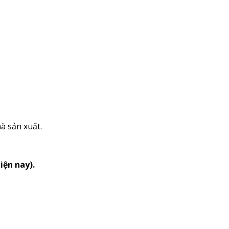
à sản xuất.
iện nay).