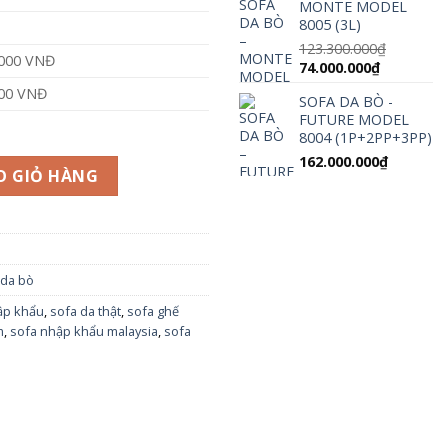
MONTE MODEL
80.000.000₫.
là:
8005 (3L)
48.000.000
123.300.000
₫
.000 VNĐ
Giá
Giá
74.000.000
₫
gốc
hiện
000 VNĐ
SOFA DA BÒ -
là:
tại
FUTURE MODEL
123.300.000₫.
là:
8004 (1P+2PP+3PP)
74.000.000
162.000.000
₫
5003 1S + 1S + 3S số lượng
O GIỎ HÀNG
 da bò
ập khẩu
,
sofa da thật
,
sofa ghế
m
,
sofa nhập khẩu malaysia
,
sofa