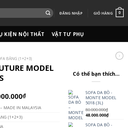
ĐĂNG NHẬP
GIỎ HÀNG
0
Ụ KIỆN NỘI THẤT
VẬT TƯ PHỤ
FA BĂNG (1+2+3)
FUTURE MODEL
Có thể bạn thích…
S
SOFA DA BÒ -
Giá
000.000
₫
MONTE MODEL
hiện
5018 (3L)
– MADE IN MALAYSIA
tại
80.000.000
₫
.300.000₫.
là:
Giá
Giá
48.000.000
₫
NG (1+2+3)
gốc
hiện
98.000.000₫.
SOFA DA BÒ -
là:
tại
IA