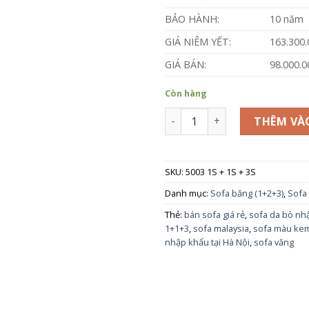
BẢO HÀNH:
10 năm
GIÁ NIÊM YẾT:
163.300
GIÁ BÁN:
98.000.
Còn hàng
SOFA DA BÒ - FUTURE MODEL 
THÊM VÀ
SKU:
5003 1S + 1S + 3S
Danh mục:
Sofa băng (1+2+3)
,
Sofa
Thẻ:
bán sofa giá rẻ
,
sofa da bò nh
1+1+3
,
sofa malaysia
,
sofa màu ke
nhập khẩu tại Hà Nội
,
sofa văng