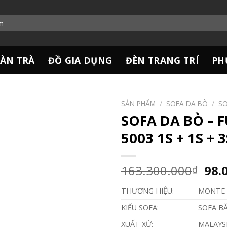
ÀN TRÀ
ĐỒ GIA DỤNG
ĐÈN TRANG TRÍ
PH
SẢN PHẨM
/
SOFA DA BÒ
/
SO
SOFA DA BÒ – 
5003 1S + 1S + 3
Giá
163.300.000
98.
₫
gốc
THƯƠNG HIỆU:
MONTE 
là:
163
KIỂU SOFA:
SOFA BĂ
XUẤT XỨ:
MALAYS