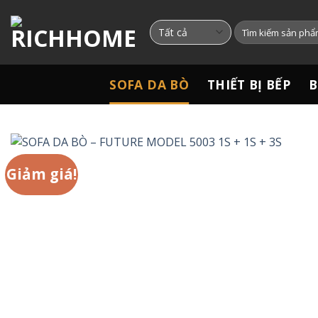
Chuyển
đến
Tìm
kiếm:
nội
dung
SOFA DA BÒ
THIẾT BỊ BẾP
B
Giảm giá!