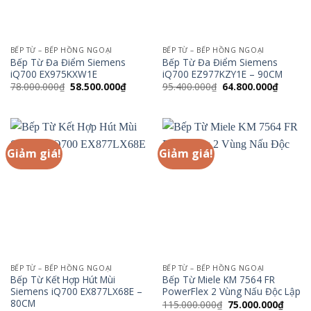
BẾP TỪ – BẾP HỒNG NGOẠI
BẾP TỪ – BẾP HỒNG NGOẠI
Bếp Từ Đa Điểm Siemens
Bếp Từ Đa Điểm Siemens
iQ700 EX975KXW1E
iQ700 EZ977KZY1E – 90CM
Giá
Giá
Giá
Giá
78.000.000
₫
58.500.000
₫
95.400.000
₫
64.800.000
₫
gốc
hiện
gốc
hiện
là:
tại
là:
tại
78.000.000₫.
là:
95.400.000₫.
là:
58.500.000₫.
64.800.
Giảm giá!
Giảm giá!
BẾP TỪ – BẾP HỒNG NGOẠI
BẾP TỪ – BẾP HỒNG NGOẠI
Bếp Từ Kết Hợp Hút Mùi
Bếp Từ Miele KM 7564 FR
Siemens iQ700 EX877LX68E –
PowerFlex 2 Vùng Nấu Độc Lập
80CM
Giá
Giá
115.000.000
₫
75.000.000
₫