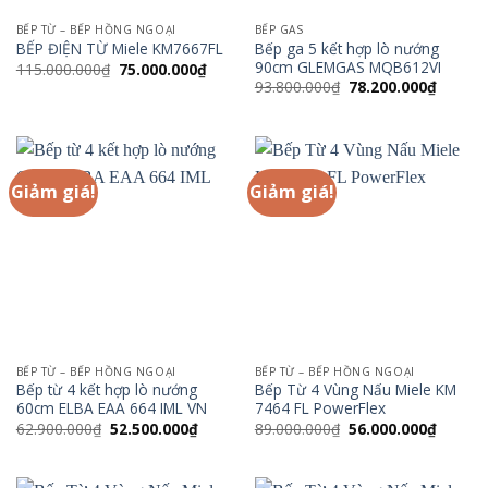
BẾP TỪ – BẾP HỒNG NGOẠI
BẾP GAS
Bếp ga 5 kết hợp lò nướng
BẾP ĐIỆN TỪ Miele KM7667FL
90cm GLEMGAS MQB612VI
Giá
Giá
115.000.000
₫
75.000.000
₫
gốc
hiện
Giá
Giá
93.800.000
₫
78.200.000
₫
là:
tại
gốc
hiện
115.000.000₫.
là:
là:
tại
75.000.000₫.
93.800.000₫.
là:
78.200.
Giảm giá!
Giảm giá!
BẾP TỪ – BẾP HỒNG NGOẠI
BẾP TỪ – BẾP HỒNG NGOẠI
Bếp từ 4 kết hợp lò nướng
Bếp Từ 4 Vùng Nấu Miele KM
60cm ELBA EAA 664 IML VN
7464 FL PowerFlex
Giá
Giá
Giá
Giá
62.900.000
₫
52.500.000
₫
89.000.000
₫
56.000.000
₫
gốc
hiện
gốc
hiện
là:
tại
là:
tại
62.900.000₫.
là:
89.000.000₫.
là:
52.500.000₫.
56.000.