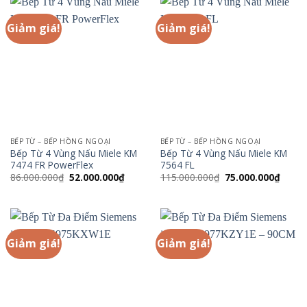
Giảm giá!
Giảm giá!
BẾP TỪ – BẾP HỒNG NGOẠI
BẾP TỪ – BẾP HỒNG NGOẠI
Bếp Từ 4 Vùng Nấu Miele KM
Bếp Từ 4 Vùng Nấu Miele KM
7474 FR PowerFlex
7564 FL
Giá
Giá
Giá
Giá
86.000.000
₫
52.000.000
₫
115.000.000
₫
75.000.000
₫
gốc
hiện
gốc
hiện
là:
tại
là:
tại
86.000.000₫.
là:
115.000.000₫.
là:
52.000.000₫.
75.00
Giảm giá!
Giảm giá!