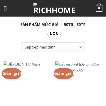
Chuyển
đến
0
nội
dung
SẢN PHẨM MỨC GIÁ
/
50TR - 80TR
LỌC
Giảm giá!
Giảm giá!