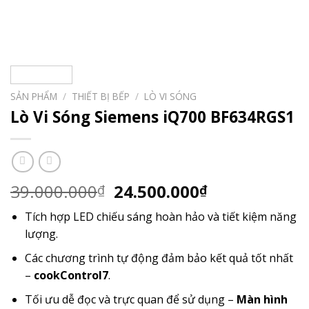
SẢN PHẨM
/
THIẾT BỊ BẾP
/
LÒ VI SÓNG
Lò Vi Sóng Siemens iQ700 BF634RGS1
Giá
Giá
39.000.000
24.500.000
₫
₫
gốc
hiện
Tích hợp LED chiếu sáng hoàn hảo và tiết kiệm năng
là:
tại
lượng.
39.000.000₫.
là:
24.500.000₫.
Các chương trình tự động đảm bảo kết quả tốt nhất
–
cookControl7
.
Tối ưu dễ đọc và trực quan để sử dụng –
Màn hình