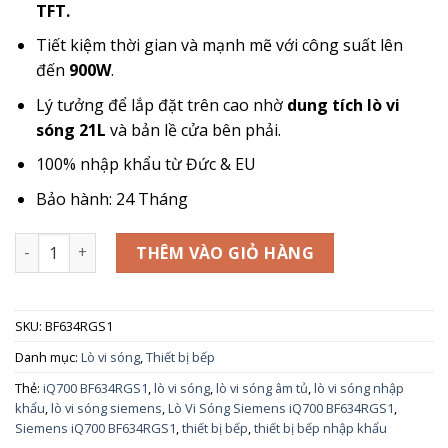
TFT.
Tiết kiệm thời gian và mạnh mẽ với công suất lên
đến
900W
.
Lý tưởng để lắp đặt trên cao nhờ
dung tích lò vi
sóng 21L
và bản lề cửa bên phải.
100% nhập khẩu từ Đức & EU
Bảo hành: 24 Tháng
Lò Vi Sóng Siemens iQ700 BF634RGS1 số lượng
THÊM VÀO GIỎ HÀNG
SKU:
BF634RGS1
Danh mục:
Lò vi sóng
,
Thiết bị bếp
Thẻ:
iQ700 BF634RGS1
,
lò vi sóng
,
lò vi sóng âm tủ
,
lò vi sóng nhập
khẩu
,
lò vi sóng siemens
,
Lò Vi Sóng Siemens iQ700 BF634RGS1
,
Siemens iQ700 BF634RGS1
,
thiết bị bếp
,
thiết bị bếp nhập khẩu