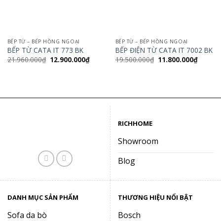
BẾP TỪ – BẾP HỒNG NGOẠI
BẾP TỪ – BẾP HỒNG NGOẠI
BẾP TỪ CATA IT 773 BK
BẾP ĐIỆN TỪ CATA IT 7002 BK
Giá
Giá
Giá
Giá
21.960.000
₫
12.900.000
₫
19.500.000
₫
11.800.000
₫
gốc
hiện
gốc
hiện
là:
tại
là:
tại
21.960.000₫.
là:
19.500.000₫.
là:
12.900.000₫.
11.800.
RICHHOME
Showroom
Blog
DANH MỤC SẢN PHẨM
THƯƠNG HIỆU NỔI BẬT
Sofa da bò
Bosch