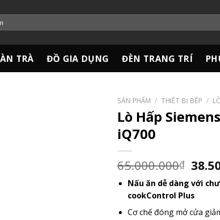
ÀN TRÀ
ĐỒ GIA DỤNG
ĐÈN TRANG TRÍ
PH
SẢN PHẨM
/
THIẾT BỊ BẾP
/
L
Lò Hấp Siemen
iQ700
Giá
65.000.000
38.5
₫
gốc
Nấu ăn dễ dàng với chư
là:
cookControl Plus
65.0
Cơ chế đóng mở cửa giả