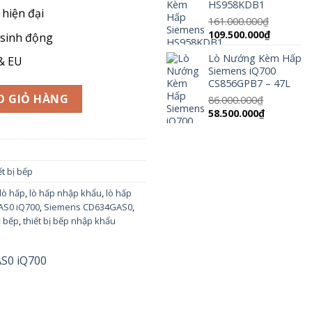
HS958KDB1
21.000.000
 hiện đại
161.000.000
₫
Giá
Giá
109.500.000
₫
 sinh động
gốc
hiện
Lò Nướng Kèm Hấp
là:
tại
& EU
Siemens iQ700
161.000.000₫.
là:
CS856GPB7 – 47L
109.500.
Q700 số lượng
O GIỎ HÀNG
86.000.000
₫
Giá
Giá
58.500.000
₫
gốc
hiện
là:
tại
86.000.000₫.
là:
58.500.000
ết bị bếp
lò hấp
,
lò hấp nhập khẩu
,
lò hấp
AS0 iQ700
,
Siemens CD634GAS0
,
ị bếp
,
thiết bị bếp nhập khẩu