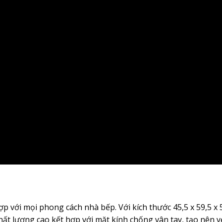
ợp với mọi phong cách nhà bếp. Với kích thước 45,5 x 59,5 x 
hất lượng cao kết hợp với mặt kính chống vân tay, tạo nên v