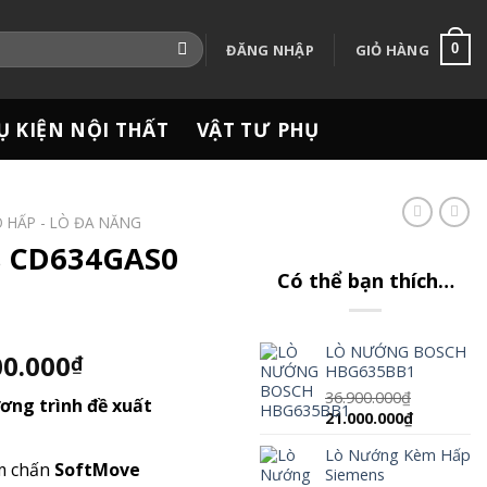
ĐĂNG NHẬP
GIỎ HÀNG
0
Ụ KIỆN NỘI THẤT
VẬT TƯ PHỤ
Ò HẤP - LÒ ĐA NĂNG
s CD634GAS0
Có thể bạn thích…
LÒ NƯỚNG BOSCH
Giá
00.000
₫
HBG635BB1
hiện
36.900.000
₫
ơng trình đề xuất
tại
Giá
Giá
21.000.000
₫
00.000₫.
là:
gốc
hiện
Lò Nướng Kèm Hấp
là:
tại
38.500.000₫.
m chấn
SoftMove
Siemens
36.900.000₫.
là: