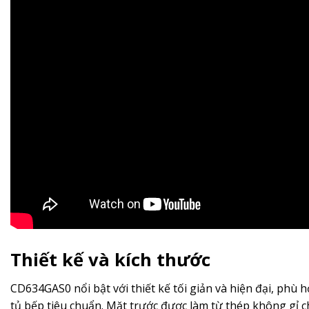
Thiết kế và kích thước
CD634GAS0 nổi bật với thiết kế tối giản và hiện đại, phù h
tủ bếp tiêu chuẩn. Mặt trước được làm từ thép không gỉ c