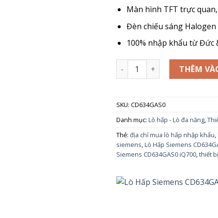
Màn hình TFT trực quan,
Đèn chiếu sáng Halogen
100% nhập khẩu từ Đức 
Lò Hấp Siemens CD634GAS0 i
THÊM VÀ
SKU:
CD634GAS0
Danh mục:
Lò hấp - Lò đa năng
,
Thi
Thẻ:
địa chỉ mua lò hấp nhập khẩu
,
siemens
,
Lò Hấp Siemens CD634G
Siemens CD634GAS0 iQ700
,
thiết b