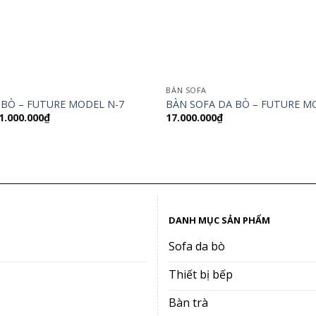
BÀN SOFA
 BÒ – FUTURE MODEL N-7
BÀN SOFA DA BÒ – FUTURE M
iá
Giá
1.000.000
₫
17.000.000
₫
ốc
hiện
:
tại
8.300.000₫.
là:
11.000.000₫.
DANH MỤC SẢN PHẨM
Sofa da bò
Thiết bị bếp
Bàn trà