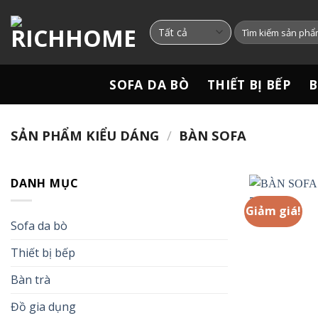
Chuyển
đến
Tìm
kiếm:
nội
dung
SOFA DA BÒ
THIẾT BỊ BẾP
B
SẢN PHẨM KIỂU DÁNG
/
BÀN SOFA
DANH MỤC
Giảm giá!
Sofa da bò
Thiết bị bếp
Bàn trà
Đồ gia dụng