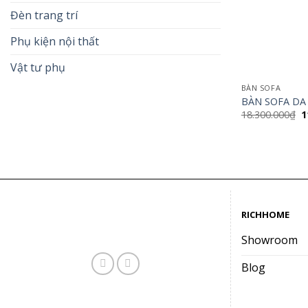
Đèn trang trí
Phụ kiện nội thất
Vật tư phụ
BÀN SOFA
BÀN SOFA DA
G
18.300.000
₫
1
g
là
1
RICHHOME
Showroom
Blog