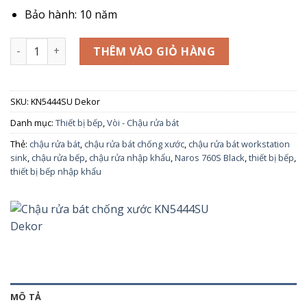
10.050.000₫.
Bảo hành
: 10 năm
Chậu rửa bát chống xước KN5444SU Dekor số lượng
THÊM VÀO GIỎ HÀNG
SKU:
KN5444SU Dekor
Danh mục:
Thiết bị bếp
,
Vòi - Chậu rửa bát
Thẻ:
chậu rửa bát
,
chậu rửa bát chống xước
,
chậu rửa bát workstation
sink
,
chậu rửa bếp
,
chậu rửa nhập khẩu
,
Naros 760S Black
,
thiết bị bếp
,
thiết bị bếp nhập khẩu
MÔ TẢ