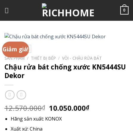
Chuyển
đến
0
nội
dung
Giảm giá!
SẢN PHẨM
/
THIẾT BỊ BẾP
/
VÒI - CHẬU RỬA BÁT
Chậu rửa bát chống xước KN5444SU
Dekor
Giá
Giá
12.570.000
10.050.000
₫
₫
gốc
hiện
Hãng sản xuất
: KONOX
là:
tại
12.570.000₫.
là:
Xuất xứ
: China