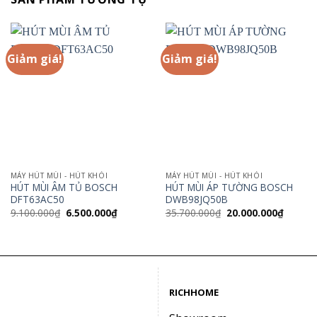
Giảm giá!
Giảm giá!
MÁY HÚT MÙI - HÚT KHÓI
MÁY HÚT MÙI - HÚT KHÓI
HÚT MÙI ÂM TỦ BOSCH
HÚT MÙI ÁP TƯỜNG BOSCH
DFT63AC50
DWB98JQ50B
Giá
Giá
Giá
Giá
9.100.000
₫
6.500.000
₫
35.700.000
₫
20.000.000
₫
gốc
hiện
gốc
hiện
là:
tại
là:
tại
9.100.000₫.
là:
35.700.000₫.
là:
6.500.000₫.
20.000.
RICHHOME