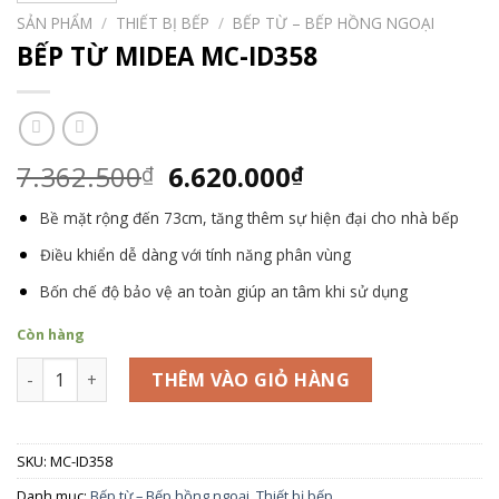
SẢN PHẨM
/
THIẾT BỊ BẾP
/
BẾP TỪ – BẾP HỒNG NGOẠI
BẾP TỪ MIDEA MC-ID358
Giá
Giá
7.362.500
6.620.000
₫
₫
gốc
hiện
Bề mặt rộng đến 73cm, tăng thêm sự hiện đại cho nhà bếp
là:
tại
7.362.500₫.
là:
Điều khiển dễ dàng với tính năng phân vùng
6.620.000₫.
Bốn chế độ bảo vệ an toàn giúp an tâm khi sử dụng
Còn hàng
BẾP TỪ MIDEA MC-ID358 số lượng
THÊM VÀO GIỎ HÀNG
SKU:
MC-ID358
Danh mục:
Bếp từ – Bếp hồng ngoại
,
Thiết bị bếp