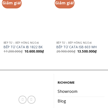
Giảm giá!
Giảm giá!
BẾP TỪ – BẾP HỒNG NGOẠI
BẾP TỪ – BẾP HỒNG NGOẠI
BẾP TỪ CATA IB 1822 BK
BẾP TỪ CATA ISB 603 WH
Giá
Giá
Giá
Giá
17.200.000
₫
10.600.000
₫
20.900.000
₫
13.500.000
₫
gốc
hiện
gốc
hiện
là:
tại
là:
tại
17.200.000₫.
là:
20.900.000₫.
là:
10.600.000₫.
13.500.
RICHHOME
Showroom
Blog