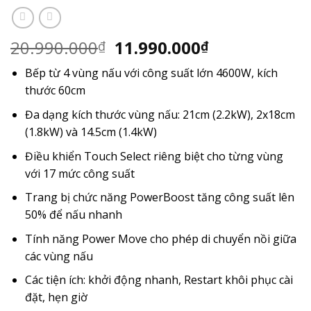
Giá
Giá
20.990.000
11.990.000
₫
₫
gốc
hiện
Bếp từ 4 vùng nấu với công suất lớn 4600W, kích
là:
tại
thước 60cm
20.990.000₫.
là:
11.990.000₫.
Đa dạng kích thước vùng nấu: 21cm (2.2kW), 2x18cm
(1.8kW) và 14.5cm (1.4kW)
Điều khiển Touch Select riêng biệt cho từng vùng
với 17 mức công suất
Trang bị chức năng PowerBoost tăng công suất lên
50% để nấu nhanh
Tính năng Power Move cho phép di chuyển nồi giữa
các vùng nấu
Các tiện ích: khởi động nhanh, Restart khôi phục cài
đặt, hẹn giờ