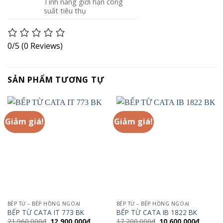
Tính năng giới hạn công
suất tiêu thụ
0/5
(0 Reviews)
SẢN PHẨM TƯƠNG TỰ
Giảm giá!
Giảm giá!
BẾP TỪ – BẾP HỒNG NGOẠI
BẾP TỪ – BẾP HỒNG NGOẠI
BẾP TỪ CATA IT 773 BK
BẾP TỪ CATA IB 1822 BK
Giá
Giá
Giá
Giá
21.960.000
₫
12.900.000
₫
17.200.000
₫
10.600.000
₫