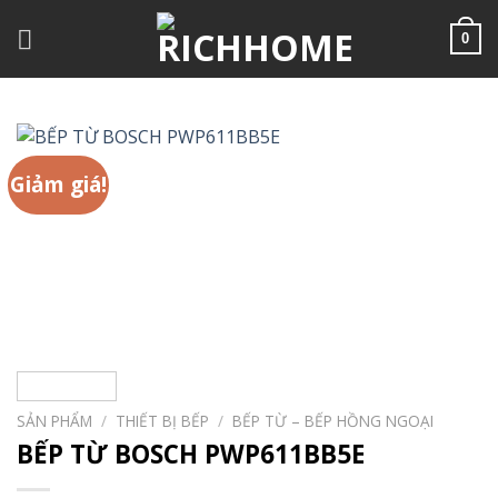
Chuyển
đến
0
nội
dung
Giảm giá!
SẢN PHẨM
/
THIẾT BỊ BẾP
/
BẾP TỪ – BẾP HỒNG NGOẠI
BẾP TỪ BOSCH PWP611BB5E