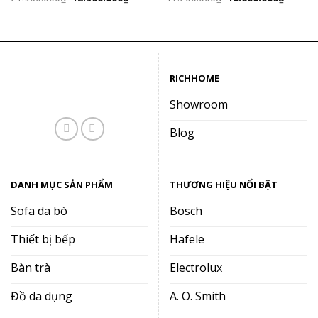
gốc
hiện
gốc
hiện
là:
tại
là:
tại
21.960.000₫.
là:
17.200.000₫.
là:
12.900.000₫.
10.600.
RICHHOME
Showroom
Blog
DANH MỤC SẢN PHẨM
THƯƠNG HIỆU NỔI BẬT
Sofa da bò
Bosch
Thiết bị bếp
Hafele
Bàn trà
Electrolux
Đồ da dụng
A. O. Smith