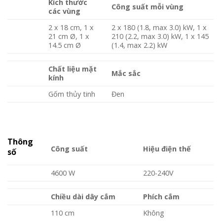
Kích thước
Công suất mỗi vùng
các vùng
2 x 18 cm, 1 x
2 x 180 (1.8, max 3.0) kW, 1 x
21 cm Ø, 1 x
210 (2.2, max 3.0) kW, 1 x 145
14.5 cm Ø
(1.4, max 2.2) kW
Chất liệu mặt
Mắc sắc
kính
Gốm thủy tinh
Đen
Thông
Công suất
Hiệu điện thế
số
4600 W
220-240V
Chiều dài dây cắm
Phích cắm
110 cm
Không